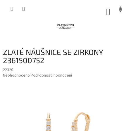
Přejít
na
NÁKUP
obsah
KOŠÍK
ZLATÉ NÁUŠNICE SE ZIRKONY
2361500752
22320
Průměrné
Neohodnoceno
Podrobnosti hodnocení
hodnocení
produktu
je
0,0
z
5
hvězdiček.