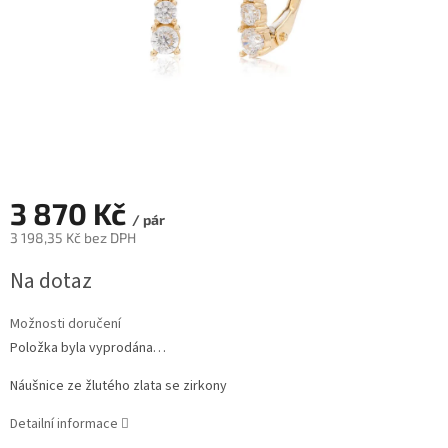
3 870 Kč
/ pár
3 198,35 Kč bez DPH
Měrná
Na dotaz
cena:
Možnosti doručení
Položka byla vyprodána…
Náušnice ze žlutého zlata se zirkony
Detailní informace