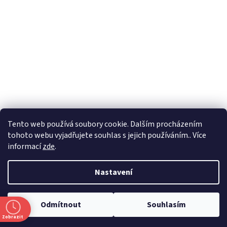
Formuláře
Tento web používá soubory cookie. Dalším procházením
tohoto webu vyjadřujete souhlas s jejich používáním.. Více
informací
zde
.
Vytvořil Shoptet
Nastavení
Copyright 2026
Zlatnictví Masaříkovi
. Všechna práva vyhrazena.
Odmítnout
Souhlasím
Upravit nastavení cookies
Zobrazit