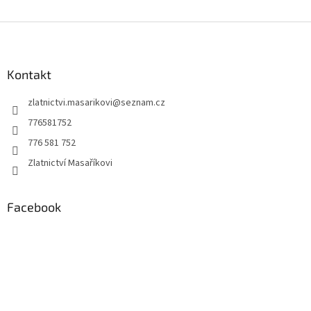
Z
á
p
a
Kontakt
t
zlatnictvi.masarikovi
@
seznam.cz
í
776581752
776 581 752
Zlatnictví Masaříkovi
Facebook