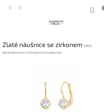
Přejít
na
NÁKUP
obsah
KOŠÍK
Zlaté náušnice se zirkonem
24933
Průměrné
Neohodnoceno
Podrobnosti hodnocení
hodnocení
produktu
je
0,0
z
5
hvězdiček.