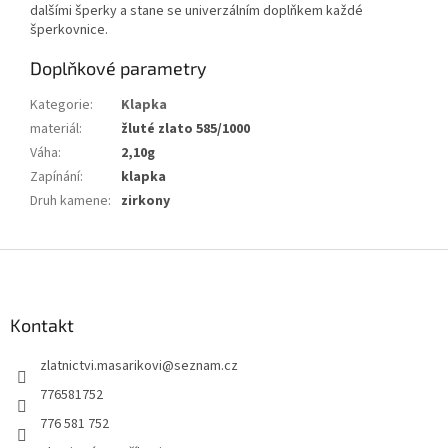
dalšími šperky a stane se univerzálním doplňkem každé
šperkovnice.
Doplňkové parametry
Kategorie
:
Klapka
materiál
:
žluté zlato 585/1000
Váha
:
2,10g
Zapínání
:
klapka
Druh kamene
:
zirkony
Z
á
p
a
Kontakt
t
zlatnictvi.masarikovi
@
seznam.cz
í
776581752
776 581 752