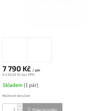
7 790 Kč
/ pár
6 438,02 Kč bez DPH
Měrná
Skladem
(
1 pár
)
cena:
Možnosti doručení
Přidat do košíku