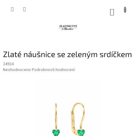
Přejít
na
NÁKUP
obsah
KOŠÍK
Zlaté náušnice se zeleným srdíčkem
24924
Průměrné
Neohodnoceno
Podrobnosti hodnocení
hodnocení
produktu
je
0,0
z
5
hvězdiček.