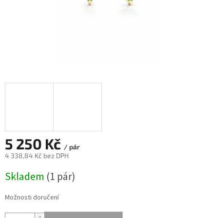
5 250 Kč
/ pár
4 338,84 Kč bez DPH
Měrná
Skladem
(
1 pár
)
cena:
Možnosti doručení