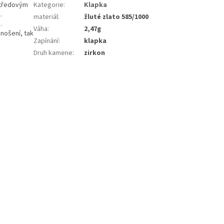
středovým
Kategorie
:
Klapka
.
materiál
:
žluté zlato 585/1000
.
Váha
:
2,47g
 nošení, tak
Zapínání
:
klapka
Druh kamene
:
zirkon