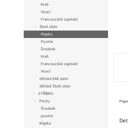
n
Kruh
e
Visací
l
Francouzské zapínání
žluté zlato
Klapka
Puzeta
Šroubek
Kruh
Francouzské zapínání
Visací
dětské bílé zlato
dětské žluté zlato
STŘÍBRO
Pecky
Popi
Šroubek
puzeta
Det
Klapka