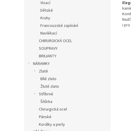
Eleg
Visací
kamí
Dětské
Komb
Kruhy
Nadč
i pro
Francouzské zapínání
Navlékací
CHIRURGICKÁ OCEL
SOUPRAVY
BRILIANTY
NÁRAMKY
Zlaté
Bílé zlato
Žluté zlato
Stříbrné
Šňůrka
Chirurgická ocel
Pánské
Korálky a perly