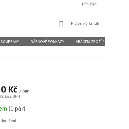
Přihlášení
NÁKUPNÍ
Prázdný košík
KOŠÍK
SOUPRAVY
DÁRKOVÉ POUKAZY
VRÁCENÍ ZBOŽÍ / REKLAMACE
90 Kč
/ pár
 Kč bez DPH
dem
(
1 pár
)
 doručení