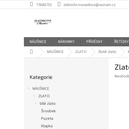
Přejít
776581752
zlatnictvi.masarikovi@seznam.cz
na
obsah
NÁUŠNICE
NÁRAMKY
PŘÍVĚSKY
ŘETÍZKY
Domů
NÁUŠNICE
ZLATO
žluté zlato
P
Zlat
o
Přeskočit
s
Průměr
Neohod
Kategorie
kategorie
t
hodnoce
r
produkt
NÁUŠNICE
a
je
ZLATO
0,0
n
z
bílé zlato
n
5
í
Šroubek
hvězdič
p
Puzeta
a
Klapka