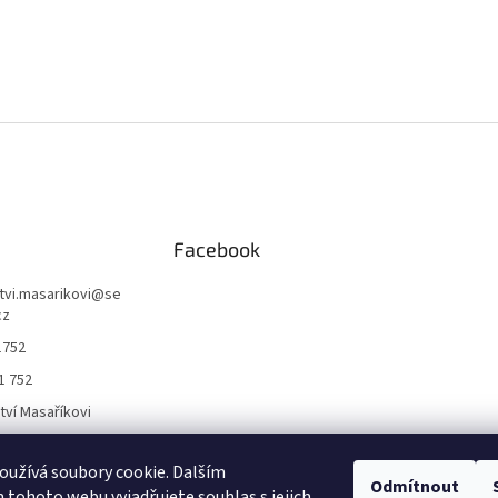
Facebook
ctvi.masarikovi
@
se
cz
1752
1 752
ctví Masaříkovi
užívá soubory cookie. Dalším
Formuláře
Odmítnout
tohoto webu vyjadřujete souhlas s jejich