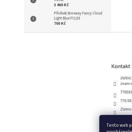
3 460 Kč
Přívěsek Brosway Fancy Cloud
Light Blue FCL03
700 Kč
Z
á
p
a
t
Kontakt
í
zlatni
znam.
77658
776 58
Zlatni
Tento web po
procházením 