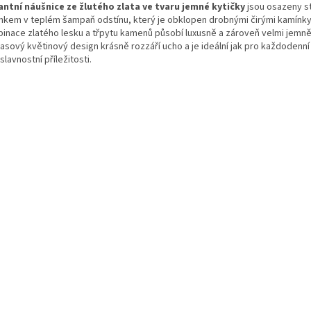
antní náušnice ze žlutého zlata ve tvaru jemné kytičky
jsou osazeny 
nkem v teplém šampaň odstínu, který je obklopen drobnými čirými kamínky
inace zlatého lesku a třpytu kamenů působí luxusně a zároveň velmi jemně
asový květinový design krásně rozzáří ucho a je ideální jak pro každodenní
 slavnostní příležitosti.