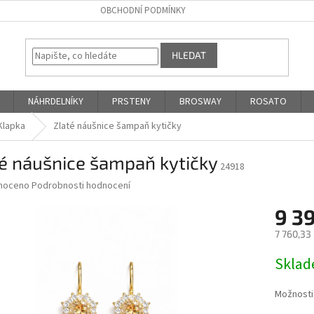
OBCHODNÍ PODMÍNKY
HLEDAT
NÁHRDELNÍKY
PRSTENY
BROSWAY
ROSATO
Klapka
Zlaté náušnice šampaň kytičky
é náušnice šampaň kytičky
24918
né
noceno
Podrobnosti hodnocení
ní
9 3
u
7 760,33
Měrná
Skla
cena:
ek.
Možnosti