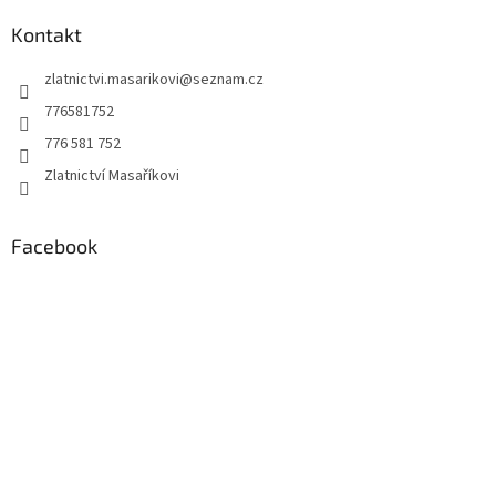
p
a
Kontakt
t
zlatnictvi.masarikovi
@
seznam.cz
í
776581752
776 581 752
Zlatnictví Masaříkovi
Facebook