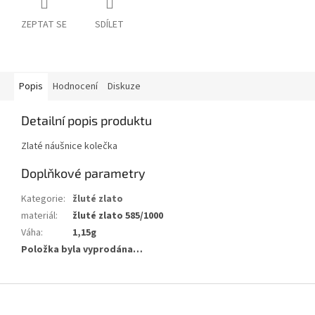
ZEPTAT SE
SDÍLET
Popis
Hodnocení
Diskuze
Detailní popis produktu
Zlaté náušnice kolečka
Doplňkové parametry
Kategorie
:
žluté zlato
materiál
:
žluté zlato 585/1000
Váha
:
1,15g
Položka byla vyprodána…
Z
á