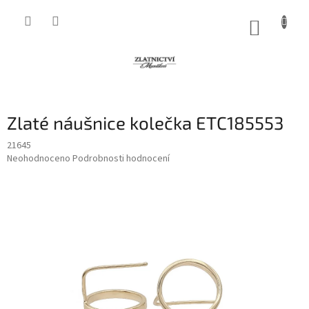
Přejít
na
NÁKUP
obsah
KOŠÍK
Zlaté náušnice kolečka ETC185553
21645
Průměrné
Neohodnoceno
Podrobnosti hodnocení
hodnocení
produktu
je
0,0
z
5
hvězdiček.