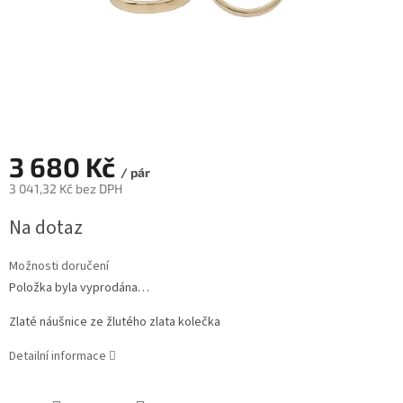
3 680 Kč
/ pár
3 041,32 Kč bez DPH
Měrná
Na dotaz
cena:
Možnosti doručení
Položka byla vyprodána…
Zlaté náušnice ze žlutého zlata kolečka
Detailní informace