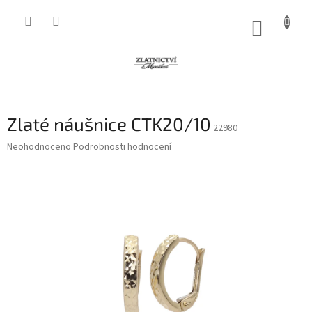
Přejít
na
NÁKUP
obsah
KOŠÍK
Zlaté náušnice CTK20/10
22980
Průměrné
Neohodnoceno
Podrobnosti hodnocení
hodnocení
produktu
je
0,0
z
5
hvězdiček.