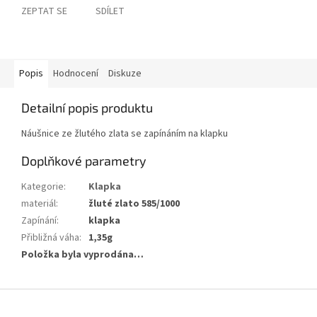
ZEPTAT SE
SDÍLET
Popis
Hodnocení
Diskuze
Detailní popis produktu
Náušnice ze žlutého zlata se zapínáním na klapku
Doplňkové parametry
Kategorie
:
Klapka
materiál
:
žluté zlato 585/1000
Zapínání
:
klapka
Přibližná váha
:
1,35g
Položka byla vyprodána…
Z
á