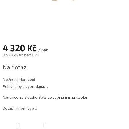
4 320 Kč
/ pár
3 570,25 Kč bez DPH
Měrná
Na dotaz
cena:
Možnosti doručení
Položka byla vyprodána…
Náušnice ze žlutého zlata se zapínáním na klapku
Detailní informace