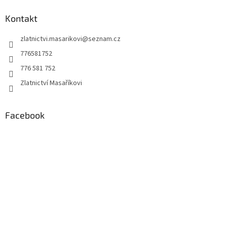
p
a
Kontakt
t
zlatnictvi.masarikovi
@
seznam.cz
í
776581752
776 581 752
Zlatnictví Masaříkovi
Facebook