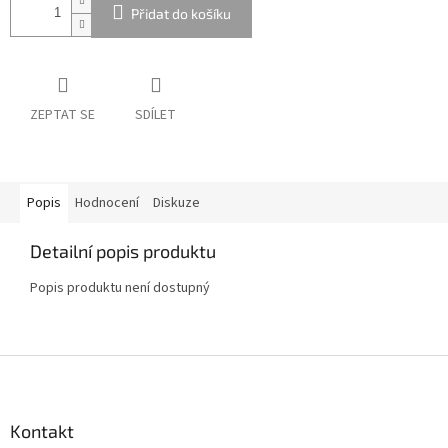
Přidat do košíku
ZEPTAT SE
SDÍLET
Popis
Hodnocení
Diskuze
Detailní popis produktu
Popis produktu není dostupný
Z
á
p
a
Kontakt