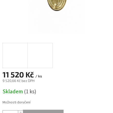
11 520 Kč
/ ks
9 520,66 Kč bez DPH
Měrná
Skladem
(
1 ks
)
cena:
Možnosti doručení