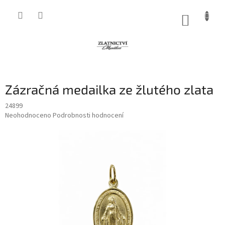
Přejít
na
NÁKUP
obsah
KOŠÍK
Zázračná medailka ze žlutého zlata
24899
Průměrné
Neohodnoceno
Podrobnosti hodnocení
hodnocení
produktu
je
0,0
z
5
hvězdiček.