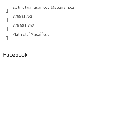
t
zlatnictvi.masarikovi
@
seznam.cz
í
776581752
776 581 752
Zlatnictví Masaříkovi
Facebook