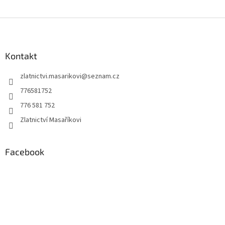
Z
á
p
a
Kontakt
t
zlatnictvi.masarikovi
@
seznam.cz
í
776581752
776 581 752
Zlatnictví Masaříkovi
Facebook