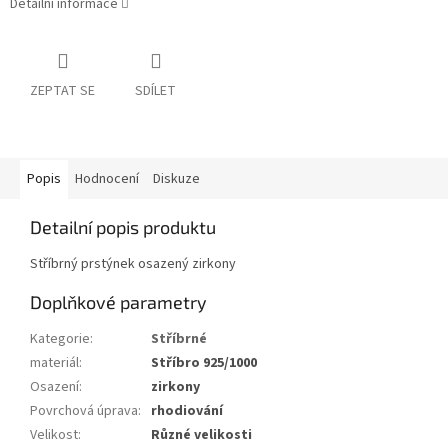
Detailní informace
ZEPTAT SE
SDÍLET
Popis
Hodnocení
Diskuze
Detailní popis produktu
Stříbrný prstýnek osazený zirkony
Doplňkové parametry
Kategorie
:
Stříbrné
materiál
:
Stříbro 925/1000
Osazení
:
zirkony
Povrchová úprava
:
rhodiování
Velikost
:
Různé velikosti