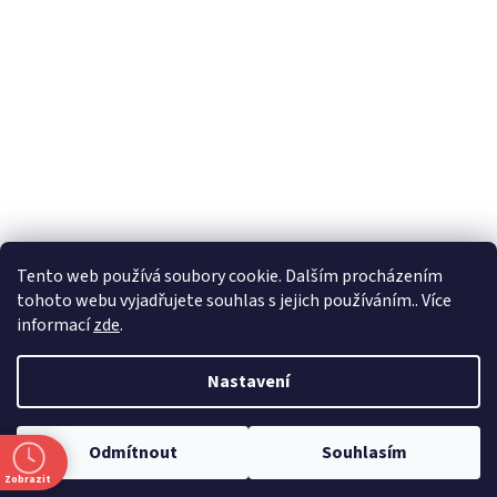
Formuláře
Tento web používá soubory cookie. Dalším procházením
tohoto webu vyjadřujete souhlas s jejich používáním.. Více
informací
zde
.
Vytvořil Shoptet
Nastavení
Copyright 2026
Zlatnictví Masaříkovi
. Všechna práva vyhrazena.
Odmítnout
Souhlasím
Upravit nastavení cookies
Zobrazit