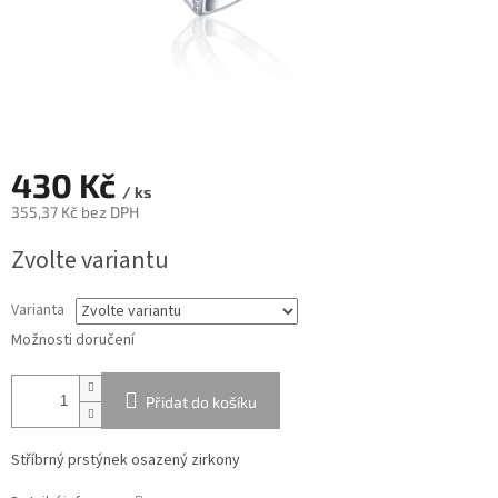
430 Kč
/ ks
355,37 Kč bez DPH
Měrná
Zvolte variantu
cena:
Varianta
Možnosti doručení
Přidat do košíku
Stříbrný prstýnek osazený zirkony