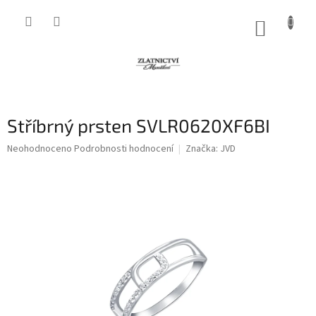
Přejít
na
NÁKUP
obsah
KOŠÍK
Stříbrný prsten SVLR0620XF6BI
Průměrné
Neohodnoceno
Podrobnosti hodnocení
Značka:
JVD
hodnocení
produktu
je
0,0
z
5
hvězdiček.