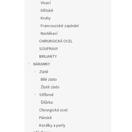
Visací
Dětské
Kruhy
Francouzské zapínání
Navlékací
CHIRURGICKÁ OCEL
SOUPRAVY
BRILIANTY
NÁRAMKY
Zlaté
Bílé zlato
Žluté zlato
Stříbrné
Šňůrka
Chirurgická ocel
Pánské
Korálky a perly