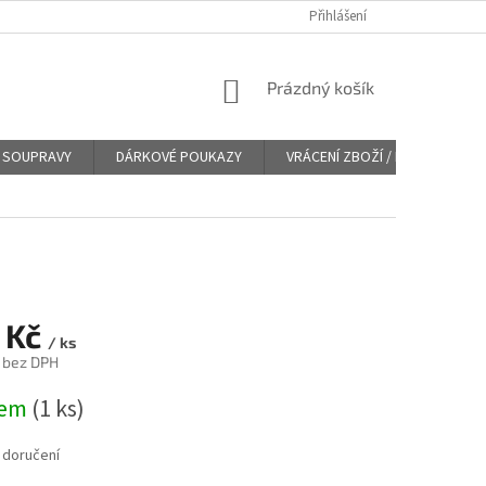
Přihlášení
NÁKUPNÍ
Prázdný košík
KOŠÍK
SOUPRAVY
DÁRKOVÉ POUKAZY
VRÁCENÍ ZBOŽÍ / REKLAMACE
 Kč
/ ks
č bez DPH
dem
(
1 ks
)
 doručení