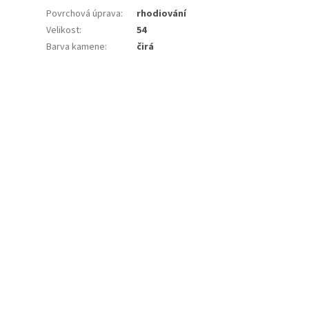
Povrchová úprava
:
rhodiování
Velikost
:
54
Barva kamene
:
čirá