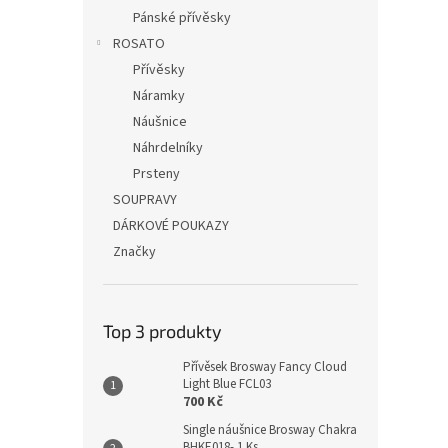
Pánské přívěsky
ROSATO
Přívěsky
Náramky
Náušnice
Náhrdelníky
Prsteny
SOUPRAVY
DÁRKOVÉ POUKAZY
Značky
Top 3 produkty
Přívěsek Brosway Fancy Cloud
Light Blue FCL03
700 Kč
Single náušnice Brosway Chakra
BHKE018- 1 Ks