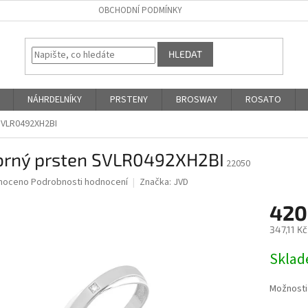
OBCHODNÍ PODMÍNKY
HLEDAT
NÁHRDELNÍKY
PRSTENY
BROSWAY
ROSATO
 SVLR0492XH2BI
íbrný prsten SVLR0492XH2BI
22050
né
noceno
Podrobnosti hodnocení
Značka:
JVD
ní
420
u
347,11 K
Měrná
Skla
cena:
ek.
Možnosti