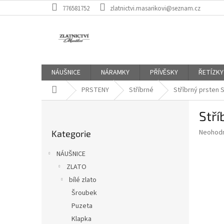
Přejít
776581752
zlatnictvi.masarikovi@seznam.cz
na
obsah
NÁUŠNICE
NÁRAMKY
PŘÍVĚSKY
ŘETÍZKY
Domů
PRSTENY
Stříbrné
Stříbrný prsten
P
Stř
o
Přeskočit
s
Průměr
Neohod
Kategorie
kategorie
t
hodnoce
r
produkt
NÁUŠNICE
a
je
ZLATO
0,0
n
z
bílé zlato
n
5
í
Šroubek
hvězdič
p
Puzeta
a
Klapka