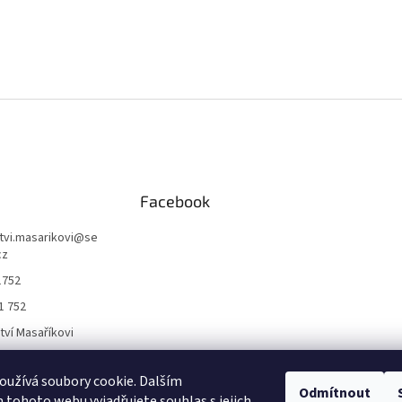
Facebook
ctvi.masarikovi
@
se
cz
1752
1 752
ctví Masaříkovi
užívá soubory cookie. Dalším
Formuláře
Odmítnout
tohoto webu vyjadřujete souhlas s jejich