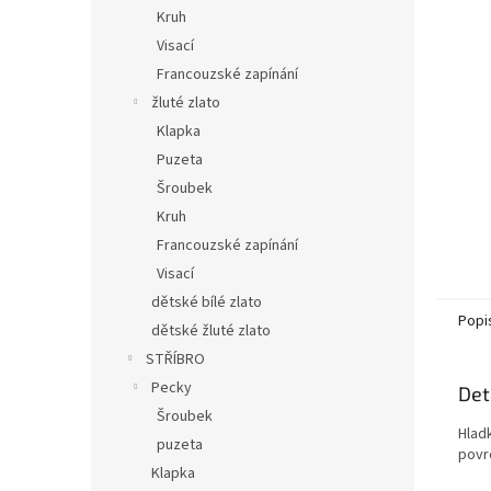
n
Kruh
e
Visací
l
Francouzské zapínání
žluté zlato
Klapka
Puzeta
Šroubek
Kruh
Francouzské zapínání
Visací
dětské bílé zlato
Popi
dětské žluté zlato
STŘÍBRO
Pecky
Det
Šroubek
Hlad
puzeta
povr
Klapka