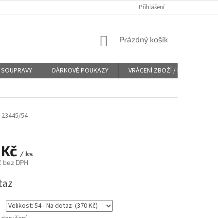
Přihlášení
NÁKUPNÍ
Prázdný košík
KOŠÍK
SOUPRAVY
DÁRKOVÉ POUKAZY
VRÁCENÍ ZBOŽÍ / REKLAMACE
23445/54
 Kč
/ ks
č bez DPH
taz