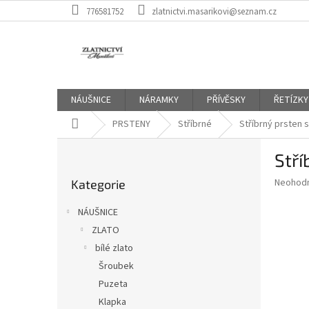
Přejít
776581752
zlatnictvi.masarikovi@seznam.cz
na
obsah
NÁUŠNICE
NÁRAMKY
PŘÍVĚSKY
ŘETÍZKY
Domů
PRSTENY
Stříbrné
Stříbrný prsten 
P
Stří
o
Přeskočit
s
Průměr
Neohod
Kategorie
kategorie
t
hodnoce
r
produkt
NÁUŠNICE
a
je
ZLATO
0,0
n
z
bílé zlato
n
5
í
Šroubek
hvězdič
p
Puzeta
a
Klapka