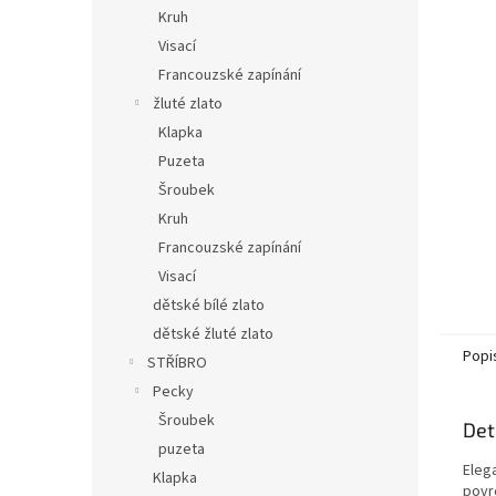
n
Kruh
e
Visací
l
Francouzské zapínání
žluté zlato
Klapka
Puzeta
Šroubek
Kruh
Francouzské zapínání
Visací
dětské bílé zlato
dětské žluté zlato
Popi
STŘÍBRO
Pecky
Šroubek
Det
puzeta
Elega
Klapka
povr