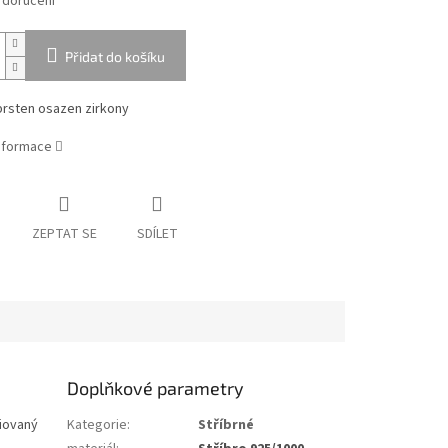
 doručení
Přidat do košíku
prsten osazen zirkony
informace
ZEPTAT SE
SDÍLET
Doplňkové parametry
diovaný
Kategorie
:
Stříbrné