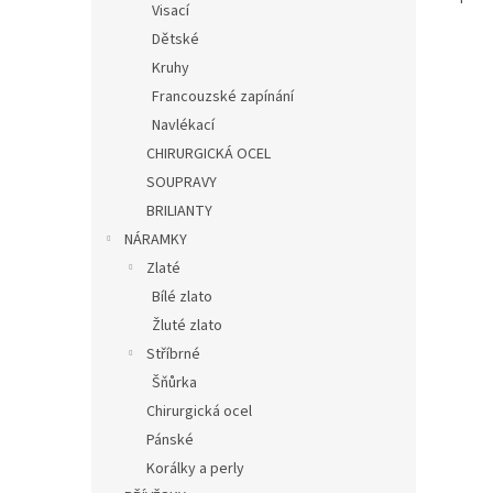
Visací
Dětské
Kruhy
Francouzské zapínání
Navlékací
CHIRURGICKÁ OCEL
SOUPRAVY
BRILIANTY
NÁRAMKY
Zlaté
Bílé zlato
Žluté zlato
Stříbrné
Šňůrka
Chirurgická ocel
Pánské
Korálky a perly