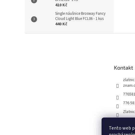
410 Kč
Single náušnice Brosway Fancy
Cloud Light Blue FCL06 - 1 kus
440 Kč
Z
á
p
a
t
Kontakt
í
zlatni
znam.
77658
776 58
Zlatni
Tento web po
procházením 