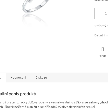
Možnosti
Stříbrný 
Detailní 
TISK
s
Hodnocení
Diskuze
ailní popis produktu
ntní prsten značky JVD,vyrobený z velmi kvalitního stříbra se zirkony ,rho
ch - šperk nečerná a snižuje se případný výskyt alergických reakcí