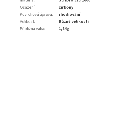
materiál
:
Stříbro 925/1000
Osazení
:
zirkony
Povrchová úprava
:
rhodiování
Velikost
:
Různé velikosti
Přibližná váha
:
1,84g