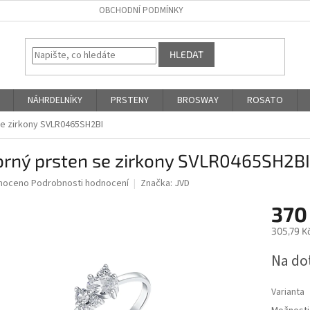
OBCHODNÍ PODMÍNKY
HLEDAT
NÁHRDELNÍKY
PRSTENY
BROSWAY
ROSATO
se zirkony SVLR0465SH2BI
brný prsten se zirkony SVLR0465SH2BI
né
noceno
Podrobnosti hodnocení
Značka:
JVD
ní
370
u
305,79 K
Měrná
Na do
cena:
ek.
Varianta