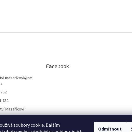
Facebook
ctvi.masarikovi
@
se
cz
1752
1 752
ctví Masaříkovi
užívá soubory cookie. Dalším
Formuláře
Odmítnout
tohoto webu vyjadřujete souhlas s jejich