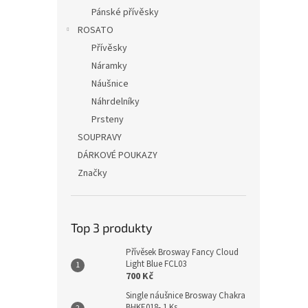
Pánské přívěsky
ROSATO
Přívěsky
Náramky
Náušnice
Náhrdelníky
Prsteny
SOUPRAVY
DÁRKOVÉ POUKAZY
Značky
Top 3 produkty
Přívěsek Brosway Fancy Cloud
Light Blue FCL03
700 Kč
Single náušnice Brosway Chakra
BHKE018- 1 Ks