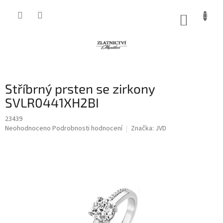
Přejít
na
NÁKUP
obsah
KOŠÍK
Stříbrný prsten se zirkony
SVLR0441XH2BI
23439
Průměrné
Neohodnoceno
Podrobnosti hodnocení
Značka:
JVD
hodnocení
produktu
je
0,0
z
5
hvězdiček.