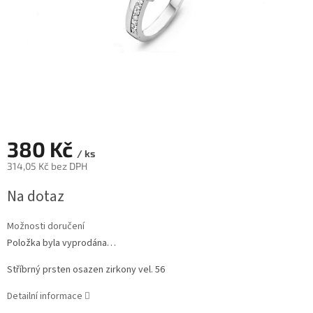
380 Kč
/ ks
314,05 Kč bez DPH
Měrná
Na dotaz
cena:
Možnosti doručení
Položka byla vyprodána…
Stříbrný prsten osazen zirkony vel. 56
Detailní informace