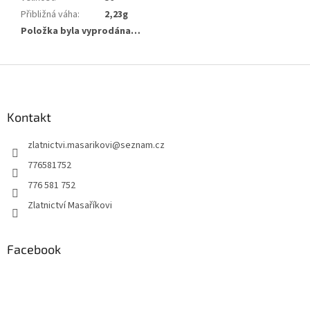
Přibližná váha
:
2,23g
Položka byla vyprodána…
Z
á
p
a
Kontakt
t
zlatnictvi.masarikovi
@
seznam.cz
í
776581752
776 581 752
Zlatnictví Masaříkovi
Facebook