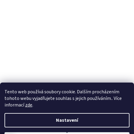
Formuláře
Tento web používá soubory cookie. Dalším procházením
tohoto webu vyjadřujete souhlas s jejich používáním.. Více
informací
zde
.
Vytvořil Shoptet
Nastavení
Copyright 2026
Zlatnictví Masaříkovi
. Všechna práva vyhrazena.