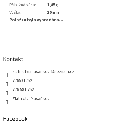
Přibližná váha
:
1,85g
Výška
:
26mm
Položka byla vyprodána…
Z
á
p
a
Kontakt
t
zlatnictvi.masarikovi
@
seznam.cz
í
776581752
776 581 752
Zlatnictví Masaříkovi
Facebook