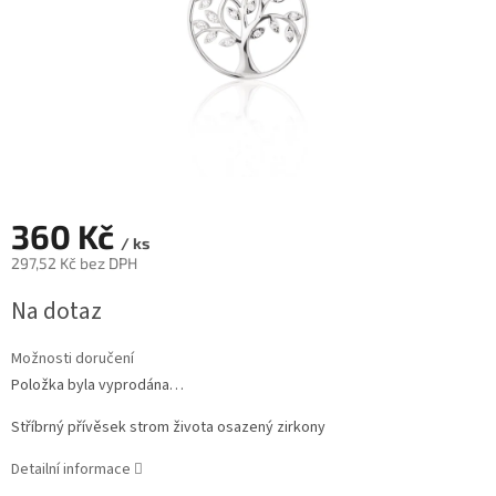
360 Kč
/ ks
297,52 Kč bez DPH
Měrná
Na dotaz
cena:
Možnosti doručení
Položka byla vyprodána…
Stříbrný přívěsek strom života osazený zirkony
Detailní informace