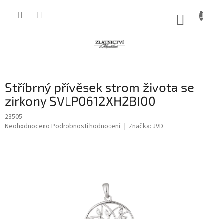
Přejít
na
NÁKUP
obsah
KOŠÍK
Stříbrný přívěsek strom života se
zirkony SVLP0612XH2BI00
23505
Průměrné
Neohodnoceno
Podrobnosti hodnocení
Značka:
JVD
hodnocení
produktu
je
0,0
z
5
hvězdiček.