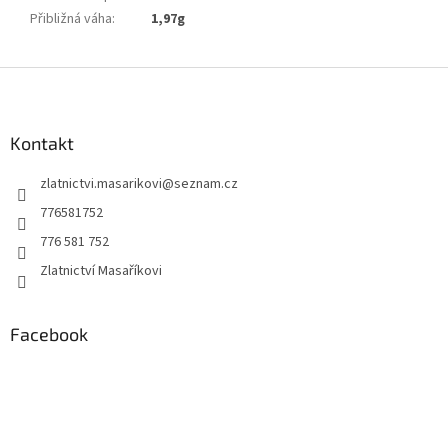
Přibližná váha
:
1,97g
Z
á
p
a
Kontakt
t
zlatnictvi.masarikovi
@
seznam.cz
í
776581752
776 581 752
Zlatnictví Masaříkovi
Facebook