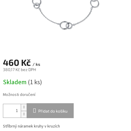
460 Kč
/ ks
380,17 Kč bez DPH
Měrná
Skladem
(
1 ks
)
cena:
Možnosti doručení
Přidat do košíku
Stříbrný náramek kruhy v kruzích