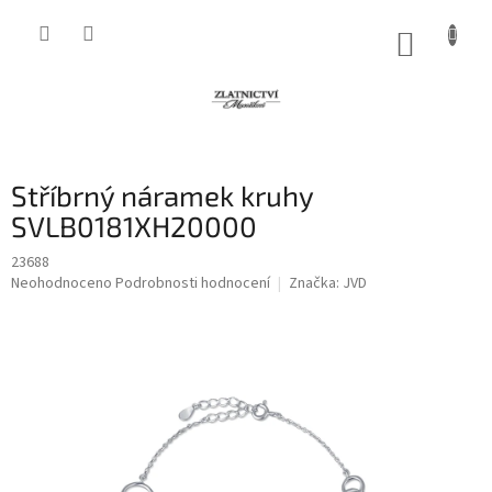
Přejít
na
NÁKUP
obsah
KOŠÍK
Stříbrný náramek kruhy
SVLB0181XH20000
23688
Průměrné
Neohodnoceno
Podrobnosti hodnocení
Značka:
JVD
hodnocení
produktu
je
0,0
z
5
hvězdiček.