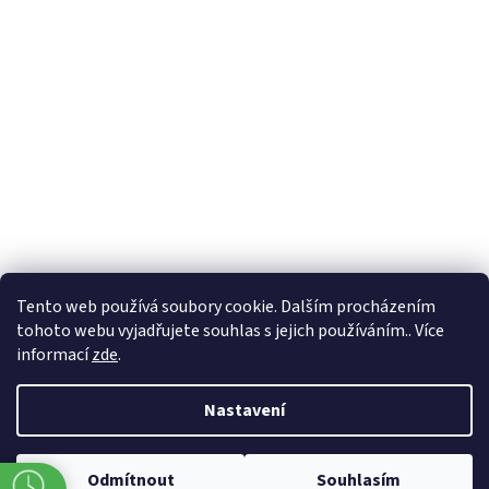
Formuláře
Tento web používá soubory cookie. Dalším procházením
tohoto webu vyjadřujete souhlas s jejich používáním.. Více
informací
zde
.
Vytvořil Shoptet
Nastavení
Copyright 2026
Zlatnictví Masaříkovi
. Všechna práva vyhrazena.
Odmítnout
Souhlasím
Upravit nastavení cookies