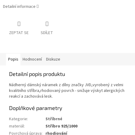
Detailní informace
ZEPTAT SE
SDÍLET
Popis
Hodnocení
Diskuze
Detailní popis produktu
Nádherný dámský náramek z dílny značky JVD,vyrobený z velmi
kvalitního stříbra,rhodiovaný povrch - snižuje výskyt alergických
reakcí a zachovává lesk.
Doplňkové parametry
Kategorie
:
Stříbrné
materiál
:
Stříbro 925/1000
Povrchová úprava
:
rhodiování