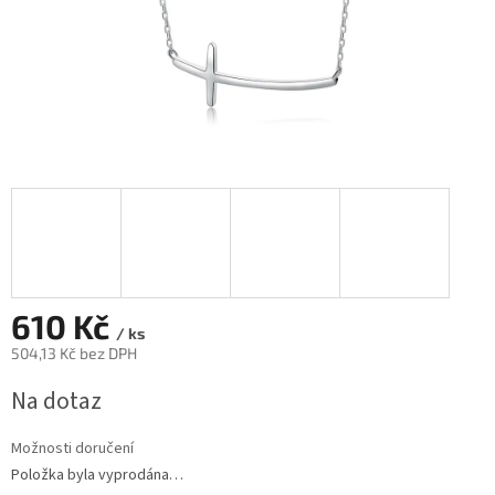
610 Kč
/ ks
504,13 Kč bez DPH
Měrná
Na dotaz
cena:
Možnosti doručení
Položka byla vyprodána…