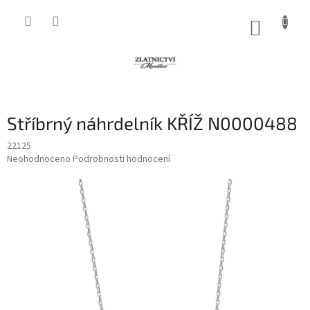
Přejít
na
NÁKUP
obsah
KOŠÍK
Stříbrný náhrdelník KŘÍŽ N0000488
22125
Průměrné
Neohodnoceno
Podrobnosti hodnocení
hodnocení
produktu
je
0,0
z
5
hvězdiček.