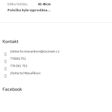
Délka řetízku
:
42-45cm
Položka byla vyprodána…
Z
á
p
a
Kontakt
t
zlatnictvi.masarikovi
@
seznam.cz
í
776581752
776 581 752
Zlatnictví Masaříkovi
Facebook