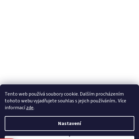
Formuláře
Tento web používá soubory cookie. Dalším procházením
tohoto webu vyjadřujete souhlas s jejich používáním.. Více
informací
zde
.
Vytvořil Shoptet
Nastavení
Copyright 2026
Zlatnictví Masaříkovi
. Všechna práva vyhrazena.