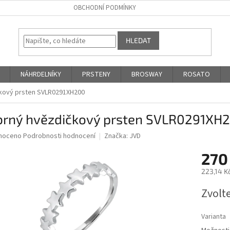
OBCHODNÍ PODMÍNKY
HLEDAT
NÁHRDELNÍKY
PRSTENY
BROSWAY
ROSATO
čkový prsten SVLR0291XH200
íbrný hvězdičkový prsten SVLR0291XH
né
noceno
Podrobnosti hodnocení
Značka:
JVD
ní
270
u
223,14 K
Měrná
Zvolt
cena:
ek.
Varianta