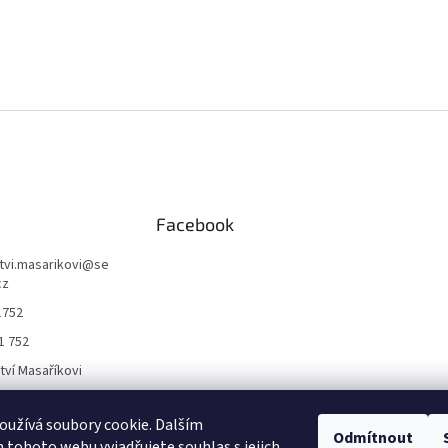
Facebook
ctvi.masarikovi
@
se
cz
1752
1 752
ctví Masaříkovi
užívá soubory cookie. Dalším
Formuláře
Odmítnout
tohoto webu vyjadřujete souhlas s jejich