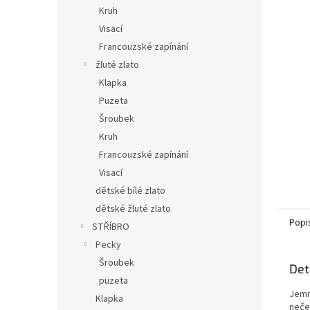
n
Kruh
e
Visací
l
Francouzské zapínání
žluté zlato
Klapka
Puzeta
Šroubek
Kruh
Francouzské zapínání
Visací
dětské bílé zlato
dětské žluté zlato
Popi
STŘÍBRO
Pecky
Šroubek
Det
puzeta
Jemn
Klapka
neče