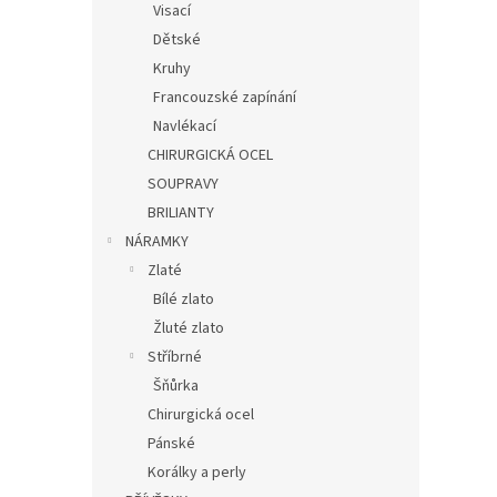
Visací
Dětské
Kruhy
Francouzské zapínání
Navlékací
CHIRURGICKÁ OCEL
SOUPRAVY
BRILIANTY
NÁRAMKY
Zlaté
Bílé zlato
Žluté zlato
Stříbrné
Šňůrka
Chirurgická ocel
Pánské
Korálky a perly