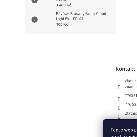
3 460 Kč
Přívěsek Brosway Fancy Cloud
Light Blue FCL03
700 Kč
Z
á
p
a
t
Kontakt
í
zlatni
znam.
77658
776 58
Zlatni
Tento web po
procházením 