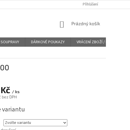
Přihlášení
NÁKUPNÍ
Prázdný košík
KOŠÍK
SOUPRAVY
DÁRKOVÉ POUKAZY
VRÁCENÍ ZBOŽÍ / REKLAMACE
200
 Kč
/ ks
č bez DPH
e variantu