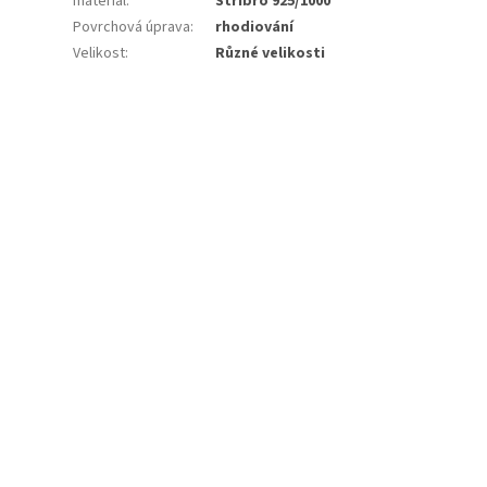
materiál
:
Stříbro 925/1000
Povrchová úprava
:
rhodiování
Velikost
:
Různé velikosti