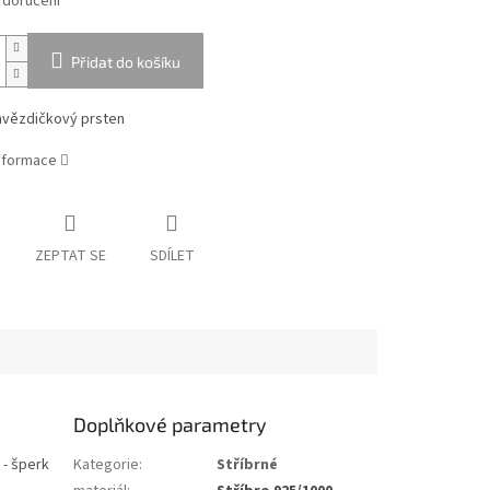
 doručení
Přidat do košíku
 hvězdičkový prsten
informace
ZEPTAT SE
SDÍLET
Doplňkové parametry
 - šperk
Kategorie
:
Stříbrné