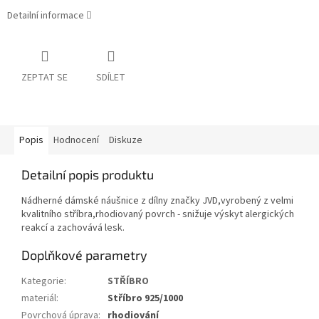
Detailní informace
ZEPTAT SE
SDÍLET
Popis
Hodnocení
Diskuze
Detailní popis produktu
Nádherné dámské náušnice z dílny značky JVD,vyrobený z velmi
kvalitního stříbra,rhodiovaný povrch - snižuje výskyt alergických
reakcí a zachovává lesk.
Doplňkové parametry
Kategorie
:
STŘÍBRO
materiál
:
Stříbro 925/1000
Povrchová úprava
:
rhodiování