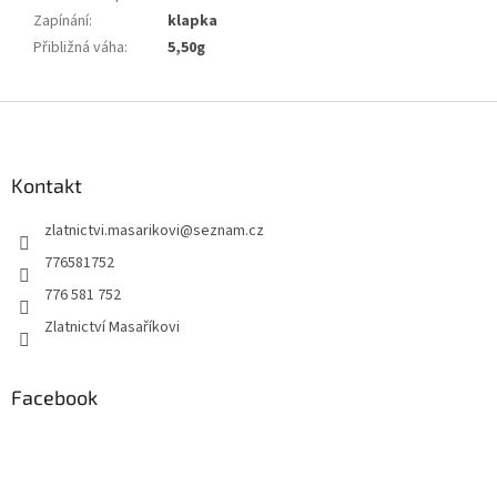
Zapínání
:
klapka
Přibližná váha
:
5,50g
Z
á
p
a
Kontakt
t
zlatnictvi.masarikovi
@
seznam.cz
í
776581752
776 581 752
Zlatnictví Masaříkovi
Facebook