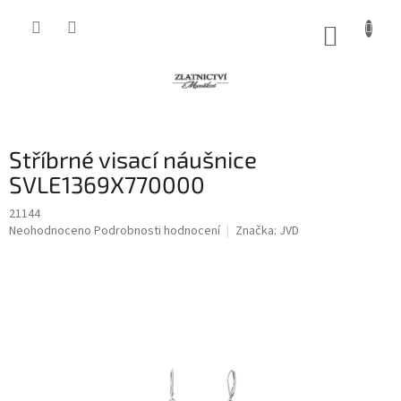
Přejít
na
NÁKUP
obsah
KOŠÍK
Stříbrné visací náušnice
SVLE1369X770000
21144
Průměrné
Neohodnoceno
Podrobnosti hodnocení
Značka:
JVD
hodnocení
produktu
je
0,0
z
5
hvězdiček.