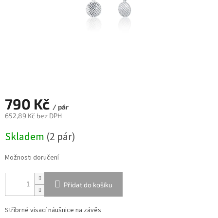
790 Kč
/ pár
652,89 Kč bez DPH
Měrná
Skladem
(
2 pár
)
cena:
Možnosti doručení
Přidat do košíku
Stříbrné visací náušnice na závěs