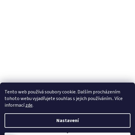
Formuláře
Tento web používá soubory cookie. Dalším procházením
tohoto webu vyjadřujete souhlas s jejich používáním.. Více
informací
zde
.
Vytvořil Shoptet
Nastavení
Copyright 2026
Zlatnictví Masaříkovi
. Všechna práva vyhrazena.