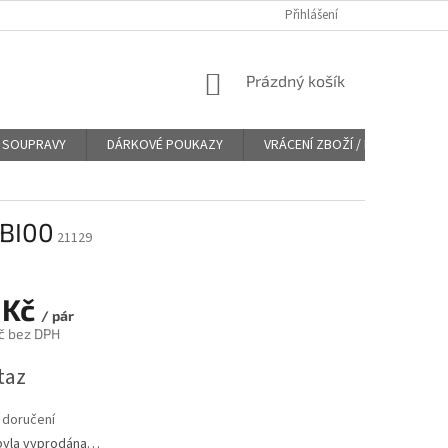
Přihlášení
NÁKUPNÍ
Prázdný košík
KOŠÍK
SOUPRAVY
DÁRKOVÉ POUKAZY
VRÁCENÍ ZBOŽÍ / REKLAMACE
2BI00
21129
 Kč
/ pár
č bez DPH
taz
 doručení
byla vyprodána…