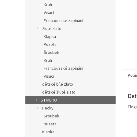
n
Kruh
e
Visací
l
Francouzské zapínání
žluté zlato
Klapka
Puzeta
Šroubek
Kruh
Francouzské zapínání
Popi
Visací
dětské bílé zlato
dětské žluté zlato
Det
STŘÍBRO
Eleg
Pecky
Šroubek
puzeta
Klapka