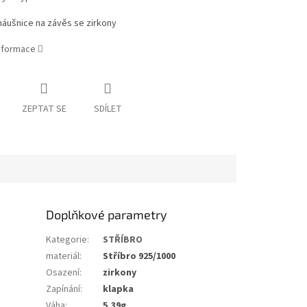
náušnice na závěs se zirkony
informace
ZEPTAT SE
SDÍLET
Doplňkové parametry
Kategorie
:
STŘÍBRO
materiál
:
Stříbro 925/1000
Osazení
:
zirkony
Zapínání
:
klapka
Váha
:
5,39g