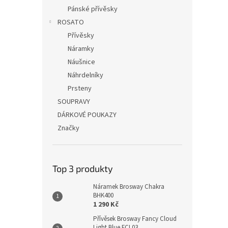
Pánské přívěsky
ROSATO
Přívěsky
Náramky
Náušnice
Náhrdelníky
Prsteny
SOUPRAVY
DÁRKOVÉ POUKAZY
Značky
Top 3 produkty
Náramek Brosway Chakra
BHK400
1 290 Kč
Přívěsek Brosway Fancy Cloud
Light Blue FCL03