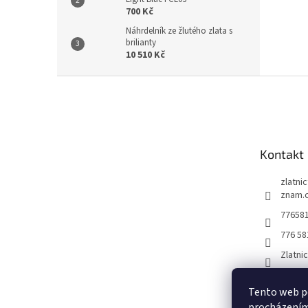
700 Kč
Náhrdelník ze žlutého zlata s
brilianty
10 510 Kč
Z
á
p
a
t
Kontakt
í
zlatni
znam.
77658
776 58
Zlatni
Tento web po
procházením 