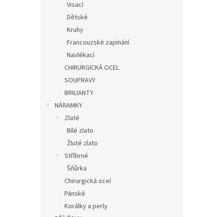
Visací
Dětské
Kruhy
Francouzské zapínání
Navlékací
CHIRURGICKÁ OCEL
SOUPRAVY
BRILIANTY
NÁRAMKY
Zlaté
Bílé zlato
Žluté zlato
Stříbrné
Šňůrka
Chirurgická ocel
Pánské
Korálky a perly