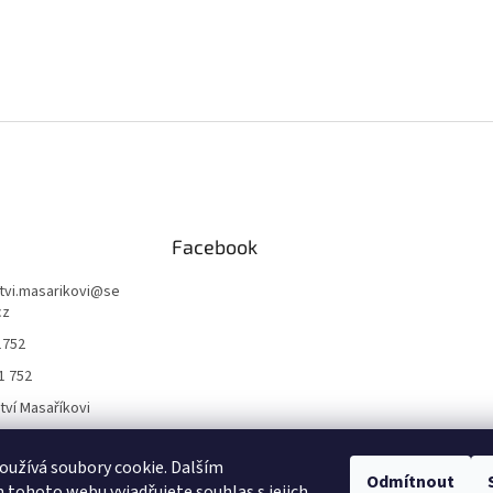
Facebook
ctvi.masarikovi
@
se
cz
1752
1 752
ctví Masaříkovi
užívá soubory cookie. Dalším
Formuláře
Odmítnout
tohoto webu vyjadřujete souhlas s jejich