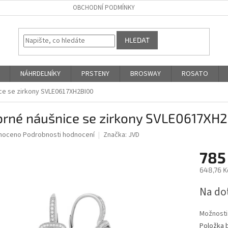
OBCHODNÍ PODMÍNKY
HLEDAT
NÁHRDELNÍKY
PRSTENY
BROSWAY
ROSATO
ice se zirkony SVLE0617XH2BI00
íbrné náušnice se zirkony SVLE0617XH
né
noceno
Podrobnosti hodnocení
Značka:
JVD
ní
785
u
648,76 K
Měrná
Na do
cena:
ek.
Možnosti
Položka 