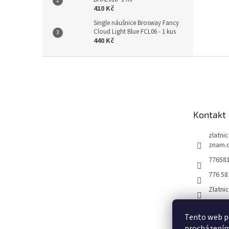
410 Kč
Single náušnice Brosway Fancy
Cloud Light Blue FCL06 - 1 kus
440 Kč
Z
á
p
a
t
Kontakt
í
zlatni
znam.
77658
776 58
Zlatni
Tento web po
procházením 