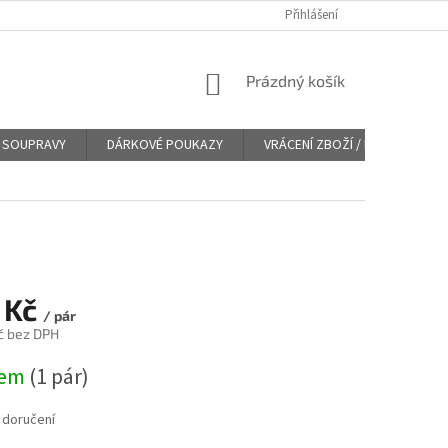
Přihlášení
NÁKUPNÍ
Prázdný košík
KOŠÍK
SOUPRAVY
DÁRKOVÉ POUKAZY
VRÁCENÍ ZBOŽÍ / REKLAMACE
 Kč
/ pár
č bez DPH
dem
(
1 pár
)
 doručení