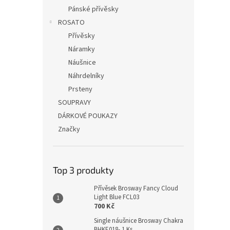
Pánské přívěsky
ROSATO
Přívěsky
Náramky
Náušnice
Náhrdelníky
Prsteny
SOUPRAVY
DÁRKOVÉ POUKAZY
Značky
Top 3 produkty
Přívěsek Brosway Fancy Cloud
Light Blue FCL03
700 Kč
Single náušnice Brosway Chakra
BHKE018- 1 Ks