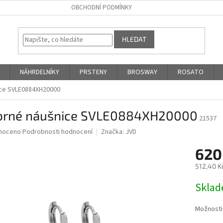
OBCHODNÍ PODMÍNKY
HLEDAT
NÁHRDELNÍKY
PRSTENY
BROSWAY
ROSATO
ice SVLE0884XH20000
íbrné náušnice SVLE0884XH20000
21537
né
noceno
Podrobnosti hodnocení
Značka:
JVD
ní
620
u
512,40 K
Měrná
Skla
cena:
ek.
Možnosti