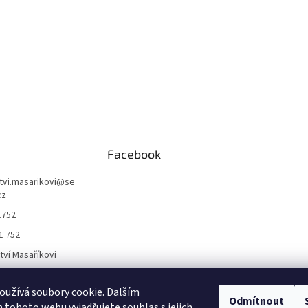
Facebook
ctvi.masarikovi
@
se
cz
1752
1 752
ctví Masaříkovi
užívá soubory cookie. Dalším
Formuláře
Odmítnout
tohoto webu vyjadřujete souhlas s jejich