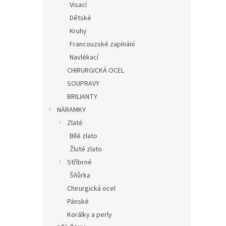
Visací
Dětské
Kruhy
Francouzské zapínání
Navlékací
CHIRURGICKÁ OCEL
SOUPRAVY
BRILIANTY
NÁRAMKY
Zlaté
Bílé zlato
Žluté zlato
Stříbrné
Šňůrka
Chirurgická ocel
Pánské
Korálky a perly