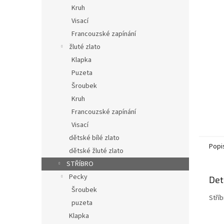
n
Kruh
e
Visací
l
Francouzské zapínání
žluté zlato
Klapka
Puzeta
Šroubek
Kruh
Francouzské zapínání
Visací
dětské bílé zlato
Popi
dětské žluté zlato
STŘÍBRO
Pecky
Det
Šroubek
Stří
puzeta
Klapka