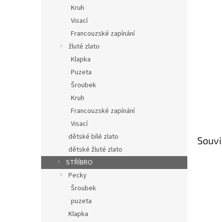
n
Kruh
e
Visací
l
Francouzské zapínání
žluté zlato
Klapka
Puzeta
Šroubek
Kruh
Francouzské zapínání
Visací
dětské bílé zlato
Souvi
dětské žluté zlato
STŘÍBRO
Pecky
Šroubek
puzeta
Klapka