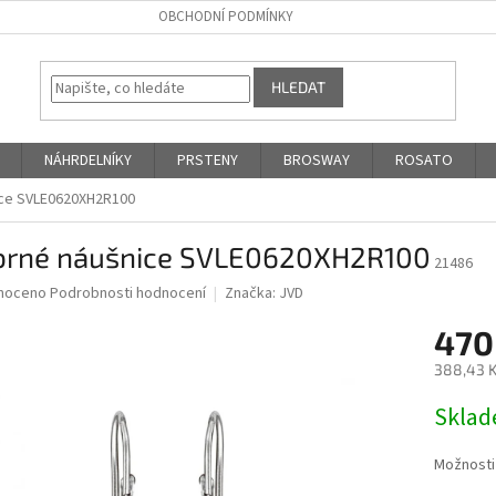
OBCHODNÍ PODMÍNKY
HLEDAT
NÁHRDELNÍKY
PRSTENY
BROSWAY
ROSATO
ice SVLE0620XH2R100
íbrné náušnice SVLE0620XH2R100
21486
né
noceno
Podrobnosti hodnocení
Značka:
JVD
ní
470
u
388,43 K
Měrná
Skla
cena:
ek.
Možnosti