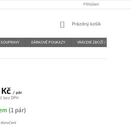
Přihlášení
NÁKUPNÍ
Prázdný košík
KOŠÍK
SOUPRAVY
DÁRKOVÉ POUKAZY
VRÁCENÍ ZBOŽÍ / REKLAMACE
 Kč
/ pár
č bez DPH
dem
(
1 pár
)
 doručení