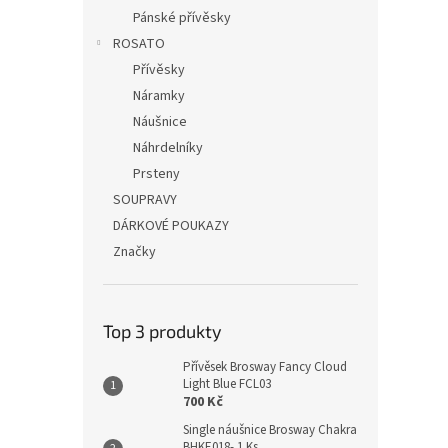
Pánské přívěsky
ROSATO
Přívěsky
Náramky
Náušnice
Náhrdelníky
Prsteny
SOUPRAVY
DÁRKOVÉ POUKAZY
Značky
Top 3 produkty
Přívěsek Brosway Fancy Cloud
Light Blue FCL03
700 Kč
Single náušnice Brosway Chakra
BHKE018- 1 Ks