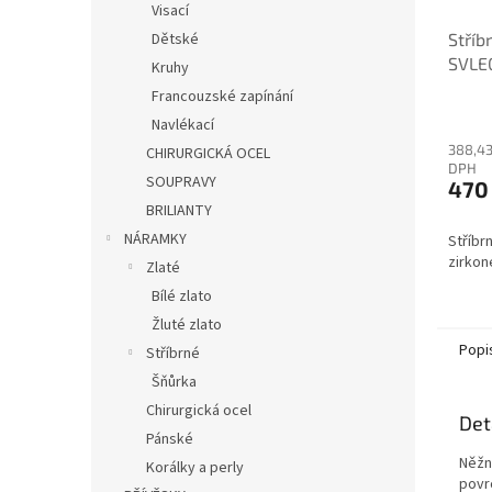
Visací
Dětské
Stříb
SVLE
Kruhy
Francouzské zapínání
Navlékací
388,43
CHIRURGICKÁ OCEL
DPH
SOUPRAVY
470
BRILIANTY
NÁRAMKY
Stříbr
zirko
Zlaté
Bílé zlato
Žluté zlato
Popi
Stříbrné
Šňůrka
Chirurgická ocel
Det
Pánské
Něžn
Korálky a perly
povrc