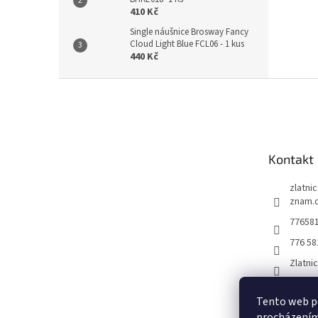
410 Kč
Single náušnice Brosway Fancy
Cloud Light Blue FCL06 - 1 kus
440 Kč
Z
á
p
a
t
Kontakt
í
zlatni
znam.
77658
776 58
Zlatni
Tento web po
procházením 