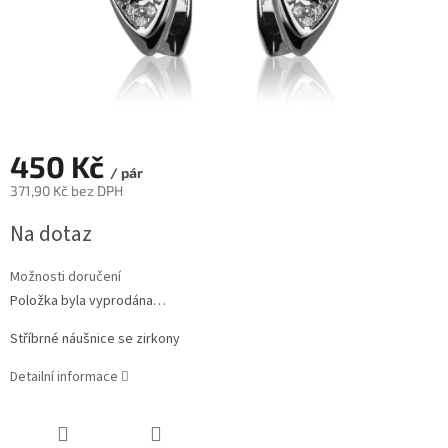
450 Kč
/ pár
371,90 Kč bez DPH
Měrná
Na dotaz
cena:
Možnosti doručení
Položka byla vyprodána…
Stříbrné náušnice se zirkony
Detailní informace