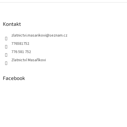
Z
á
p
a
Kontakt
t
zlatnictvi.masarikovi
@
seznam.cz
í
776581752
776 581 752
Zlatnictví Masaříkovi
Facebook