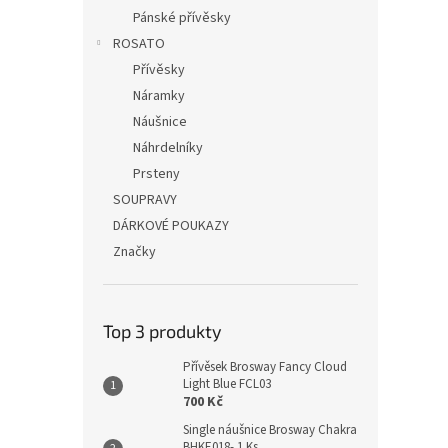
Pánské přívěsky
ROSATO
Přívěsky
Náramky
Náušnice
Náhrdelníky
Prsteny
SOUPRAVY
DÁRKOVÉ POUKAZY
Značky
Top 3 produkty
Přívěsek Brosway Fancy Cloud
Light Blue FCL03
700 Kč
Single náušnice Brosway Chakra
BHKE018- 1 Ks