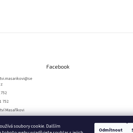
Facebook
ctvi.masarikovi
@
se
cz
1752
1 752
ctví Masaříkovi
užívá soubory cookie. Dalším
Formuláře
Odmítnout
tohoto webu vyjadřujete souhlas s jejich