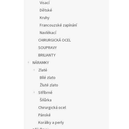
Visací
Dětské
Kruhy
Francouzské zapínání
Navlékací
CHIRURGICKÁ OCEL
SOUPRAVY
BRILIANTY
NÁRAMKY
Zlaté
Bílé zlato
Žluté zlato
Stříbrné
Šňůrka
Chirurgická ocel
Pánské
Korálky a perly