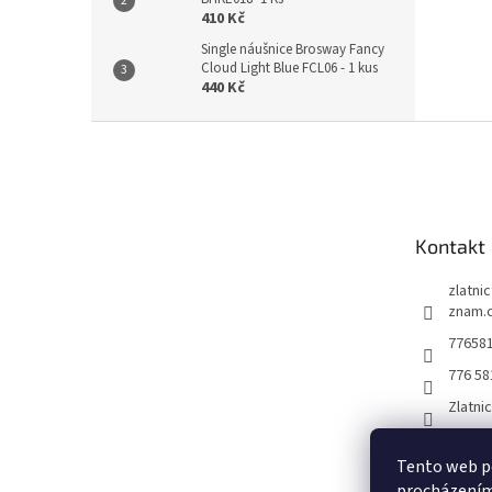
410 Kč
Single náušnice Brosway Fancy
Cloud Light Blue FCL06 - 1 kus
440 Kč
Z
á
p
a
t
Kontakt
í
zlatni
znam.
77658
776 58
Zlatni
Tento web po
procházením 