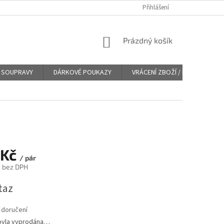
Přihlášení
NÁKUPNÍ
Prázdný košík
KOŠÍK
SOUPRAVY
DÁRKOVÉ POUKAZY
VRÁCENÍ ZBOŽÍ / REKLAMACE
 Kč
/ pár
č bez DPH
taz
 doručení
byla vyprodána…