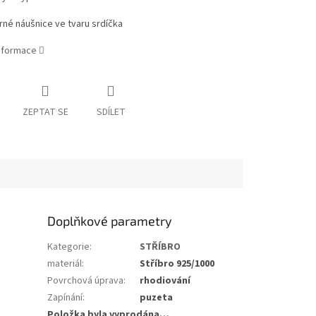
rné náušnice ve tvaru srdíčka
informace
ZEPTAT SE
SDÍLET
Doplňkové parametry
Kategorie
:
STŘÍBRO
materiál
:
Stříbro 925/1000
Povrchová úprava
:
rhodiování
Zapínání
:
puzeta
Položka byla vyprodána…