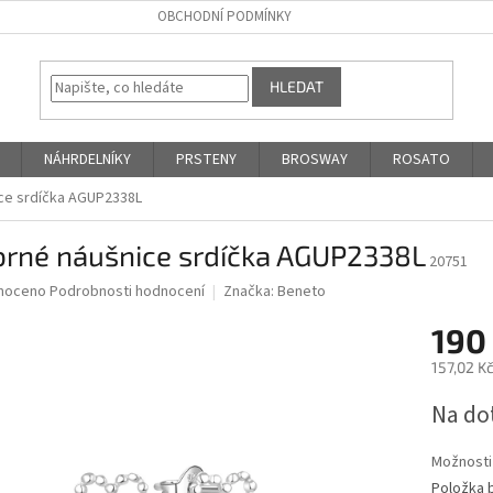
OBCHODNÍ PODMÍNKY
HLEDAT
NÁHRDELNÍKY
PRSTENY
BROSWAY
ROSATO
ice srdíčka AGUP2338L
brné náušnice srdíčka AGUP2338L
20751
né
noceno
Podrobnosti hodnocení
Značka:
Beneto
ní
190
u
157,02 K
Měrná
Na do
cena:
ek.
Možnosti
Položka 