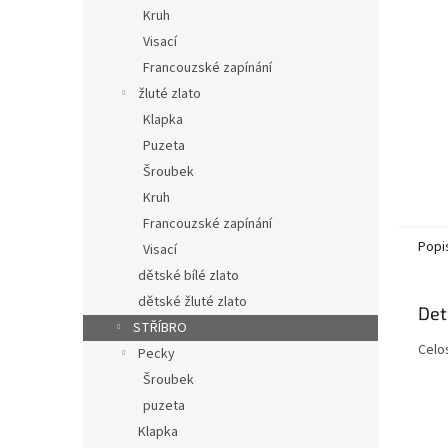
n
Kruh
e
Visací
l
Francouzské zapínání
žluté zlato
Klapka
Puzeta
Šroubek
Kruh
Francouzské zapínání
Popi
Visací
dětské bílé zlato
dětské žluté zlato
Det
STŘÍBRO
Celo
Pecky
Šroubek
puzeta
Klapka