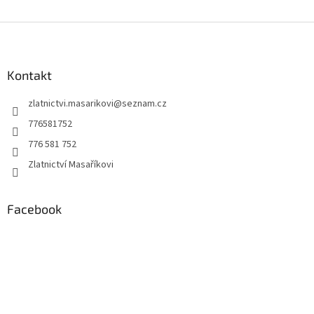
Z
á
p
a
Kontakt
t
zlatnictvi.masarikovi
@
seznam.cz
í
776581752
776 581 752
Zlatnictví Masaříkovi
Facebook