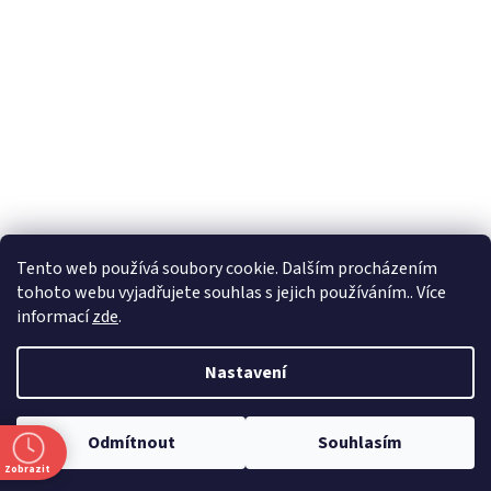
Formuláře
Tento web používá soubory cookie. Dalším procházením
tohoto webu vyjadřujete souhlas s jejich používáním.. Více
informací
zde
.
Vytvořil Shoptet
Nastavení
Copyright 2026
Zlatnictví Masaříkovi
. Všechna práva vyhrazena.
Odmítnout
Souhlasím
Upravit nastavení cookies
Zobrazit