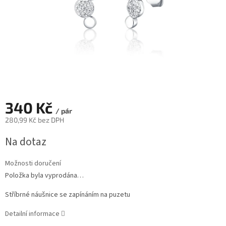
340 Kč
/ pár
280,99 Kč bez DPH
Měrná
Na dotaz
cena:
Možnosti doručení
Položka byla vyprodána…
Stříbrné náušnice se zapínáním na puzetu
Detailní informace