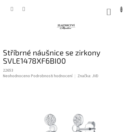
Přejít
na
NÁKUP
obsah
KOŠÍK
Stříbrné náušnice se zirkony
SVLE1478XF6BI00
22653
Průměrné
Neohodnoceno
Podrobnosti hodnocení
Značka:
JVD
hodnocení
produktu
je
0,0
z
5
hvězdiček.