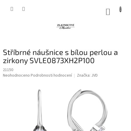
Přejít
na
NÁKUP
obsah
KOŠÍK
Stříbrné náušnice s bílou perlou a
zirkony SVLE0873XH2P100
21150
Průměrné
Neohodnoceno
Podrobnosti hodnocení
Značka:
JVD
hodnocení
produktu
je
0,0
z
5
hvězdiček.