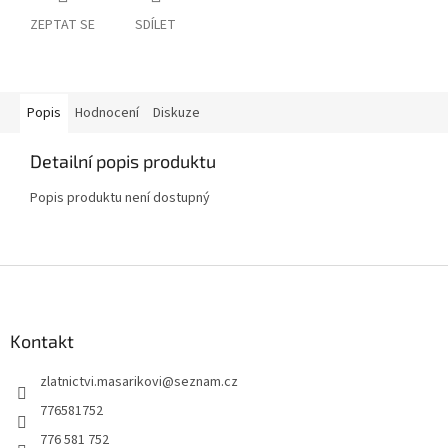
ZEPTAT SE
SDÍLET
Popis
Hodnocení
Diskuze
Detailní popis produktu
Popis produktu není dostupný
Z
á
p
a
Kontakt
t
zlatnictvi.masarikovi
@
seznam.cz
í
776581752
776 581 752