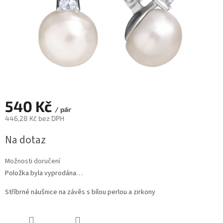
540 Kč
/ pár
446,28 Kč bez DPH
Měrná
Na dotaz
cena:
Možnosti doručení
Položka byla vyprodána…
Stříbrné náušnice na závěs s bílou perlou a zirkony