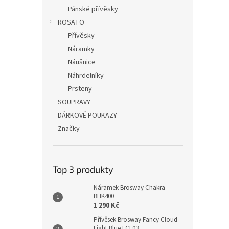
Pánské přívěsky
ROSATO
Přívěsky
Náramky
Náušnice
Náhrdelníky
Prsteny
SOUPRAVY
DÁRKOVÉ POUKAZY
Značky
Top 3 produkty
Náramek Brosway Chakra
BHK400
1 290 Kč
Přívěsek Brosway Fancy Cloud
Light Blue FCL03