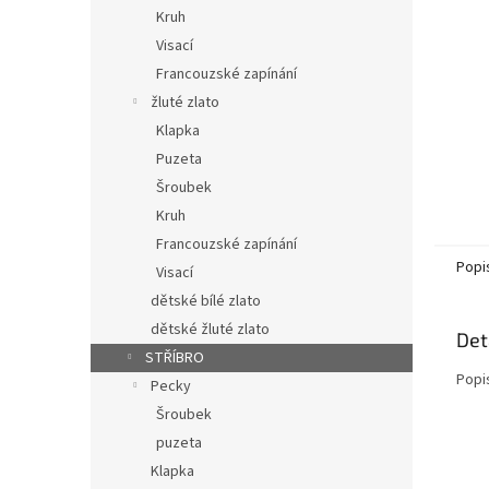
n
Kruh
e
Visací
l
Francouzské zapínání
žluté zlato
Klapka
Puzeta
Šroubek
Kruh
Francouzské zapínání
Popi
Visací
dětské bílé zlato
dětské žluté zlato
Det
STŘÍBRO
Popi
Pecky
Šroubek
puzeta
Klapka