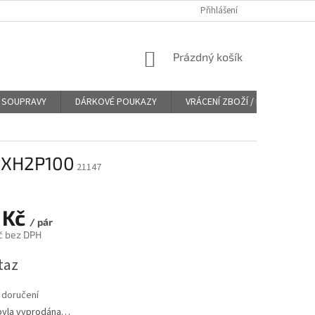
Přihlášení
NÁKUPNÍ
Prázdný košík
KOŠÍK
SOUPRAVY
DÁRKOVÉ POUKAZY
VRÁCENÍ ZBOŽÍ / REKLAMACE
74XH2P100
21147
 Kč
/ pár
č bez DPH
taz
 doručení
byla vyprodána…