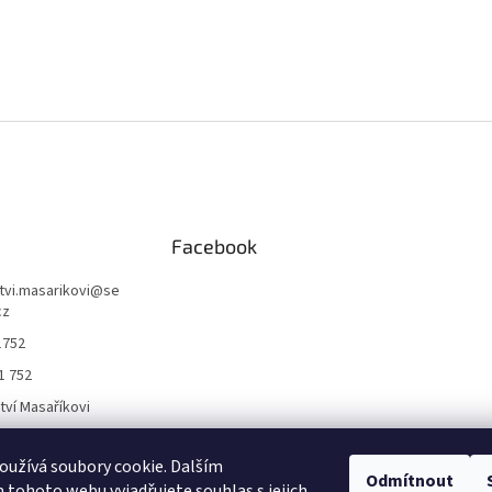
Facebook
ctvi.masarikovi
@
se
cz
1752
1 752
ctví Masaříkovi
užívá soubory cookie. Dalším
Formuláře
Odmítnout
tohoto webu vyjadřujete souhlas s jejich