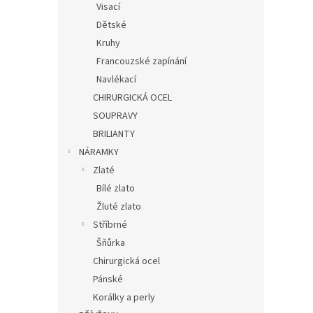
Visací
Dětské
Kruhy
Francouzské zapínání
Navlékací
CHIRURGICKÁ OCEL
SOUPRAVY
BRILIANTY
NÁRAMKY
Zlaté
Bílé zlato
Žluté zlato
Stříbrné
Šňůrka
Chirurgická ocel
Pánské
Korálky a perly