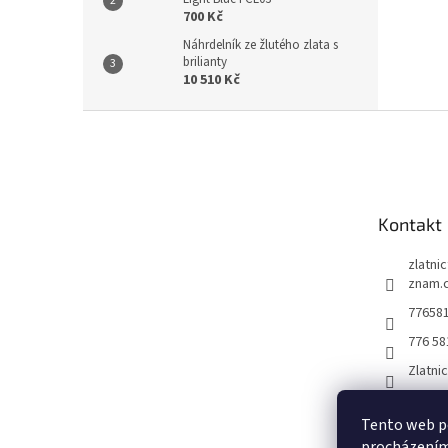
700 Kč
Náhrdelník ze žlutého zlata s
brilianty
10 510 Kč
Z
á
p
a
t
Kontakt
í
zlatni
znam.
77658
776 58
Zlatni
Tento web po
procházením 