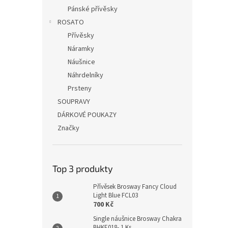
Pánské přívěsky
ROSATO
Přívěsky
Náramky
Náušnice
Náhrdelníky
Prsteny
SOUPRAVY
DÁRKOVÉ POUKAZY
Značky
Top 3 produkty
Přívěsek Brosway Fancy Cloud
Light Blue FCL03
700 Kč
Single náušnice Brosway Chakra
BHKE018- 1 Ks