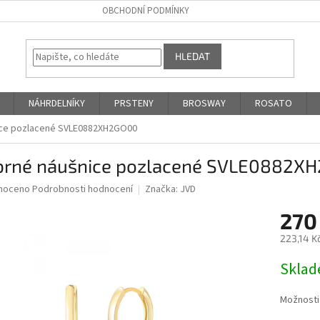
OBCHODNÍ PODMÍNKY
HLEDAT
NÁHRDELNÍKY
PRSTENY
BROSWAY
ROSATO
ice pozlacené SVLE0882XH2GO00
íbrné náušnice pozlacené SVLE0882X
né
noceno
Podrobnosti hodnocení
Značka:
JVD
ní
270
u
223,14 K
Měrná
Skla
cena:
ek.
Možnosti