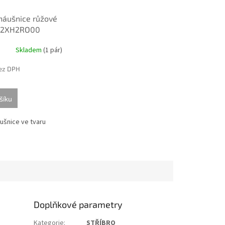
 náušnice růžové
82XH2RO00
Skladem
(
1 pár
)
bez DPH
šíku
ušnice ve tvaru
Doplňkové parametry
Kategorie
:
STŘÍBRO