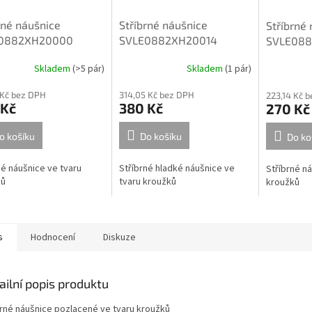
rné náušnice
Stříbrné náušnice
Stříbrné
0882XH20000
SVLE0882XH20014
SVLE08
Skladem
(
>5 pár
)
Skladem
(
1 pár
)
 Kč bez DPH
314,05 Kč bez DPH
223,14 Kč 
 Kč
380 Kč
270 Kč
o košíku
Do košíku
Do ko
né náušnice ve tvaru
Stříbrné hladké náušnice ve
Stříbrné ná
ků
tvaru kroužků
kroužků
s
Hodnocení
Diskuze
ailní popis produktu
brné náušnice pozlacené ve tvaru kroužků