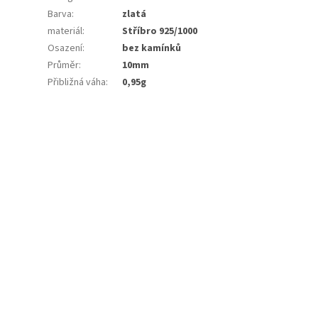
Barva
:
zlatá
materiál
:
Stříbro 925/1000
Osazení
:
bez kamínků
Průměr
:
10mm
Přibližná váha
:
0,95g