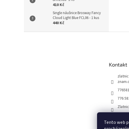
410 Kč
Single náušnice Brosway Fancy
Cloud Light Blue FCL06 - 1 kus
440 Kč
Z
á
p
a
t
Kontakt
í
zlatni
znam.
77658
776 58
Zlatni
Tento web po
procházením 