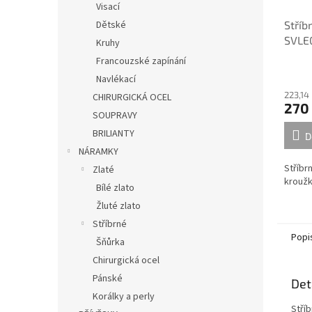
Visací
Dětské
Stříb
SVLE
Kruhy
Francouzské zapínání
Navlékací
223,14
CHIRURGICKÁ OCEL
270
SOUPRAVY
BRILIANTY
D
NÁRAMKY
Stříbr
Zlaté
krouž
Bílé zlato
Žluté zlato
Stříbrné
Popi
Šňůrka
Chirurgická ocel
Pánské
Det
Korálky a perly
Stří