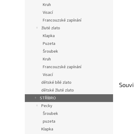
n
Kruh
e
Visací
l
Francouzské zapínání
žluté zlato
Klapka
Puzeta
Šroubek
Kruh
Francouzské zapínání
Visací
dětské bílé zlato
Souvi
dětské žluté zlato
STŘÍBRO
Pecky
Šroubek
puzeta
Klapka