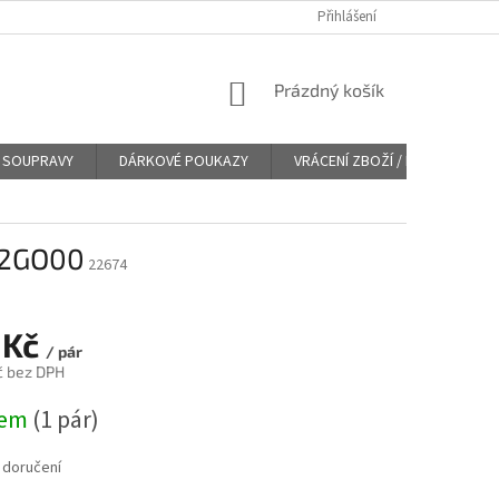
Přihlášení
NÁKUPNÍ
Prázdný košík
KOŠÍK
SOUPRAVY
DÁRKOVÉ POUKAZY
VRÁCENÍ ZBOŽÍ / REKLAMACE
H2GO00
22674
 Kč
/ pár
č bez DPH
dem
(
1 pár
)
 doručení