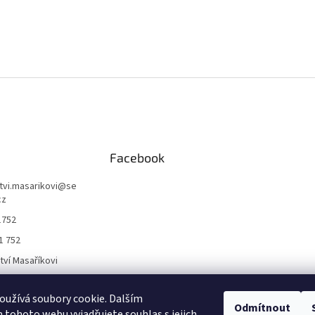
Facebook
ctvi.masarikovi
@
se
cz
1752
1 752
ctví Masaříkovi
užívá soubory cookie. Dalším
Formuláře
Odmítnout
tohoto webu vyjadřujete souhlas s jejich