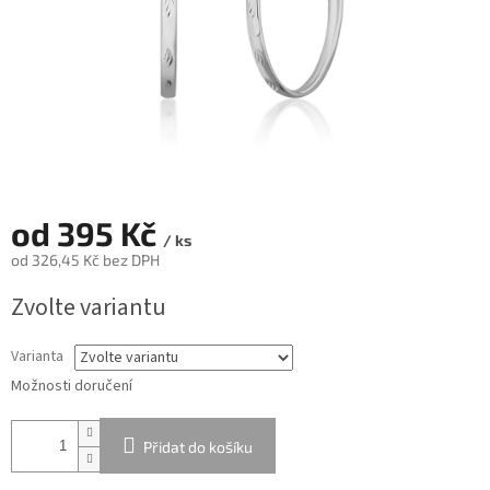
od
395 Kč
/ ks
od
326,45 Kč
bez DPH
Měrná
Zvolte variantu
cena:
Varianta
Možnosti doručení
Přidat do košíku