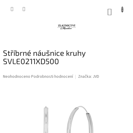
Přejít
na
NÁKUP
obsah
KOŠÍK
Stříbrné náušnice kruhy
SVLE0211XD500
Průměrné
Neohodnoceno
Podrobnosti hodnocení
Značka:
JVD
hodnocení
produktu
je
0,0
z
5
hvězdiček.