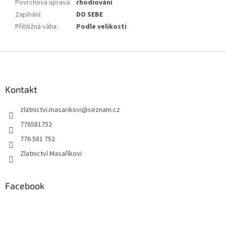
Povrchová úprava
:
rhodiování
Zapínání
:
DO SEBE
Přibližná váha
:
Podle velikosti
Z
á
p
a
Kontakt
t
zlatnictvi.masarikovi
@
seznam.cz
í
776581752
776 581 752
Zlatnictví Masaříkovi
Facebook