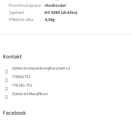
Povrchová úprava
:
rhodiování
Zapínání
:
DO SEBE (drážka)
Přibližná váha
:
4,30g
Z
á
p
a
Kontakt
t
zlatnictvi.masarikovi
@
seznam.cz
í
776581752
776 581 752
Zlatnictví Masaříkovi
Facebook