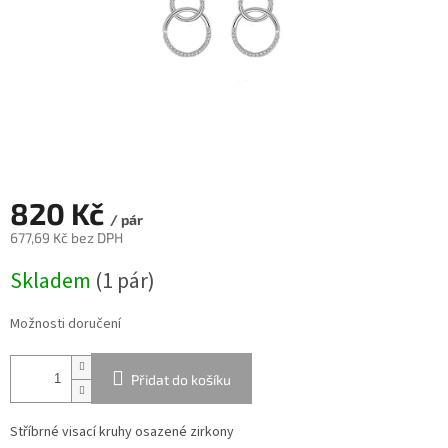
820 Kč
/ pár
677,69 Kč bez DPH
Měrná
Skladem
(
1 pár
)
cena:
Možnosti doručení
Přidat do košíku
Stříbrné visací kruhy osazené zirkony