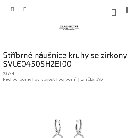
Přejít
na
NÁKUP
obsah
KOŠÍK
Stříbrné náušnice kruhy se zirkony
SVLE0450SH2BI00
23784
Průměrné
Neohodnoceno
Podrobnosti hodnocení
Značka:
JVD
hodnocení
produktu
je
0,0
z
5
hvězdiček.