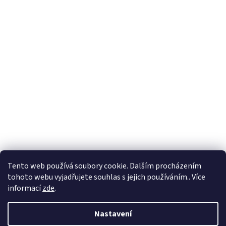
Formuláře
Tento web používá soubory cookie. Dalším procházením
tohoto webu vyjadřujete souhlas s jejich používáním.. Více
informací
zde
.
Vytvořil Shoptet
Nastavení