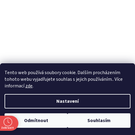
Formuláře
Tento web používá soubory cookie. Dalším procházením
tohoto webu vyjadřujete souhlas s jejich používáním.. Více
informací
zde
.
Vytvořil Shoptet
Nastavení
Copyright 2026
Zlatnictví Masaříkovi
. Všechna práva vyhrazena.
Odmítnout
Souhlasím
Upravit nastavení cookies
Zobrazit