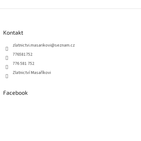
Z
á
p
a
Kontakt
t
zlatnictvi.masarikovi
@
seznam.cz
í
776581752
776 581 752
Zlatnictví Masaříkovi
Facebook