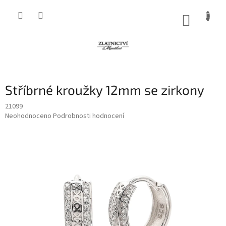
Přejít
na
NÁKUP
obsah
KOŠÍK
Stříbrné kroužky 12mm se zirkony
21099
Průměrné
Neohodnoceno
Podrobnosti hodnocení
hodnocení
produktu
je
0,0
z
5
hvězdiček.