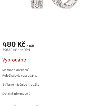
480 Kč
/ pár
396,69 Kč bez DPH
Měrná
Vyprodáno
cena:
Možnosti doručení
Položka byla vyprodána…
Stříbrné náušnice kroužky
Detailní informace