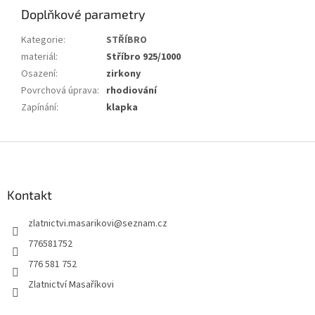
Doplňkové parametry
Kategorie
:
STŘÍBRO
materiál
:
Stříbro 925/1000
Osazení
:
zirkony
Povrchová úprava
:
rhodiování
Zapínání
:
klapka
Z
á
p
a
Kontakt
t
zlatnictvi.masarikovi
@
seznam.cz
í
776581752
776 581 752
Zlatnictví Masaříkovi