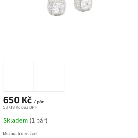
650 Kč
/ pár
537,19 Kč bez DPH
Měrná
Skladem
(
1 pár
)
cena:
Možnosti doručení