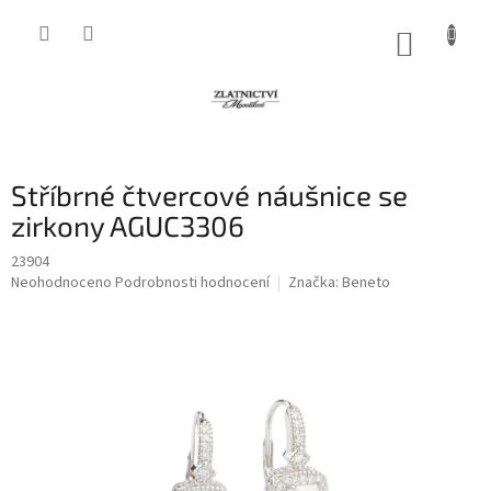
Přejít
na
NÁKUP
obsah
KOŠÍK
Stříbrné čtvercové náušnice se
zirkony AGUC3306
23904
Průměrné
Neohodnoceno
Podrobnosti hodnocení
Značka:
Beneto
hodnocení
produktu
je
0,0
z
5
hvězdiček.