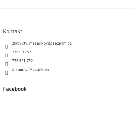
Z
á
p
a
Kontakt
t
zlatnictvi.masarikovi
@
seznam.cz
í
776581752
776 581 752
Zlatnictví Masaříkovi
Facebook