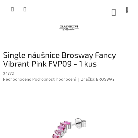
Přejít
na
NÁKUP
obsah
KOŠÍK
Single náušnice Brosway Fancy
Vibrant Pink FVP09 - 1 kus
24772
Průměrné
Neohodnoceno
Podrobnosti hodnocení
Značka:
BROSWAY
hodnocení
produktu
je
0,0
z
5
hvězdiček.