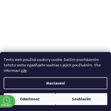
Formuláře
Tento web používá soubory cookie. Dalším procházením
tohoto webu vyjadřujete souhlas s jejich používáním.. Více
informací
zde
.
Vytvořil Shoptet
Nastavení
Copyright 2026
Zlatnictví Masaříkovi
. Všechna práva vyhrazena.
Odmítnout
Souhlasím
Upravit nastavení cookies
Zobrazit