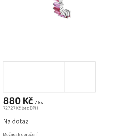
880 Kč
/ ks
727,27 Kč bez DPH
Měrná
Na dotaz
cena:
Možnosti doručení