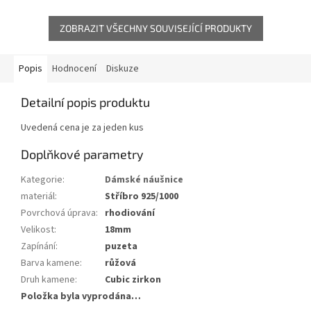
ZOBRAZIT VŠECHNY SOUVISEJÍCÍ PRODUKTY
Popis
Hodnocení
Diskuze
Detailní popis produktu
Uvedená cena je za jeden kus
Doplňkové parametry
Kategorie
:
Dámské náušnice
materiál
:
Stříbro 925/1000
Povrchová úprava
:
rhodiování
Velikost
:
18mm
Zapínání
:
puzeta
Barva kamene
:
růžová
Druh kamene
:
Cubic zirkon
Položka byla vyprodána…