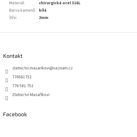
Materiál
:
chirurgická ocel 316L
Barva kamenů
:
bílá
šíře
:
2mm
Z
á
p
a
Kontakt
t
zlatnictvi.masarikovi
@
seznam.cz
í
776581752
776 581 752
Zlatnictví Masaříkovi
Facebook