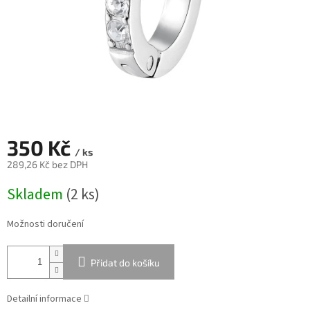
350 Kč
/ ks
289,26 Kč bez DPH
Měrná
Skladem
(
2 ks
)
cena:
Možnosti doručení
Přidat do košíku
Detailní informace