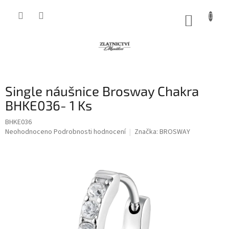
Přejít
na
NÁKUP
obsah
KOŠÍK
Single náušnice Brosway Chakra
BHKE036- 1 Ks
BHKE036
Průměrné
Neohodnoceno
Podrobnosti hodnocení
Značka:
BROSWAY
hodnocení
produktu
je
0,0
z
5
hvězdiček.