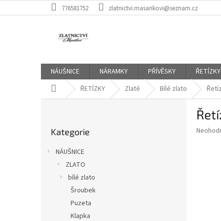
Přejít
776581752
zlatnictvi.masarikovi@seznam.cz
na
obsah
NÁUŠNICE
NÁRAMKY
PŘÍVĚSKY
ŘETÍZKY
Domů
ŘETÍZKY
Zlaté
Bílé zlato
Řetí
P
Řetí
o
Přeskočit
s
Průměr
Neohod
Kategorie
kategorie
t
hodnoce
r
produkt
NÁUŠNICE
a
je
ZLATO
0,0
n
z
bílé zlato
n
5
í
Šroubek
hvězdič
p
Puzeta
a
Klapka