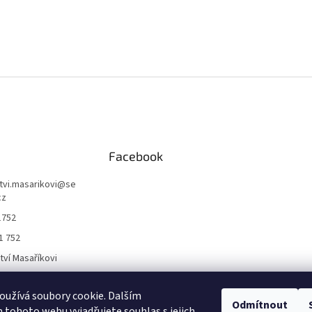
Facebook
ctvi.masarikovi
@
se
cz
1752
1 752
ctví Masaříkovi
užívá soubory cookie. Dalším
Formuláře
Odmítnout
tohoto webu vyjadřujete souhlas s jejich