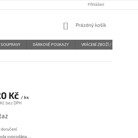
Přihlášení
NÁKUPNÍ
Prázdný košík
KOŠÍK
SOUPRAVY
DÁRKOVÉ POUKAZY
VRÁCENÍ ZBOŽÍ / REKLAMACE
20 Kč
/ ks
 Kč bez DPH
taz
 doručení
byla vyprodána…