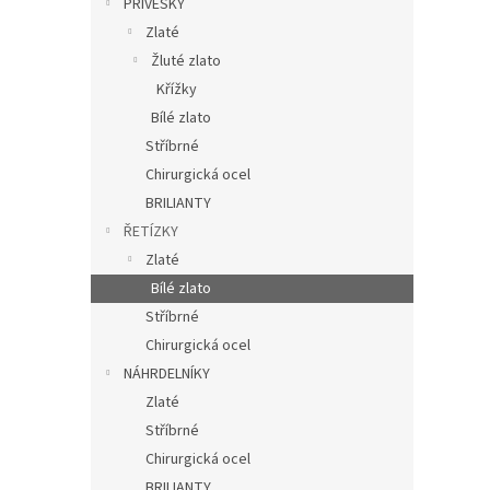
PŘÍVĚSKY
Zlaté
Žluté zlato
Křížky
Bílé zlato
Stříbrné
Chirurgická ocel
BRILIANTY
ŘETÍZKY
Zlaté
Bílé zlato
Stříbrné
Chirurgická ocel
NÁHRDELNÍKY
Zlaté
Stříbrné
Chirurgická ocel
BRILIANTY