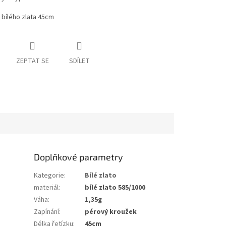
 bílého zlata 45cm
ZEPTAT SE
SDÍLET
Doplňkové parametry
Kategorie
:
Bílé zlato
materiál
:
bílé zlato 585/1000
Váha
:
1,35g
Zapínání
:
pérový kroužek
Délka řetízku
:
45cm