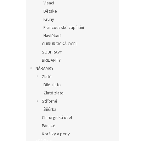
Visací
Dětské
Kruhy
Francouzské zapínání
Navlékací
CHIRURGICKÁ OCEL
SOUPRAVY
BRILIANTY
NÁRAMKY
Zlaté
Bílé zlato
Žluté zlato
Stříbrné
Šňůrka
Chirurgická ocel
Pánské
Korálky a perly