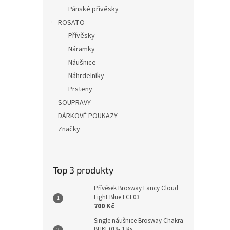
Pánské přívěsky
ROSATO
Přívěsky
Náramky
Náušnice
Náhrdelníky
Prsteny
SOUPRAVY
DÁRKOVÉ POUKAZY
Značky
Top 3 produkty
Přívěsek Brosway Fancy Cloud
Light Blue FCL03
700 Kč
Single náušnice Brosway Chakra
BHKE018- 1 Ks