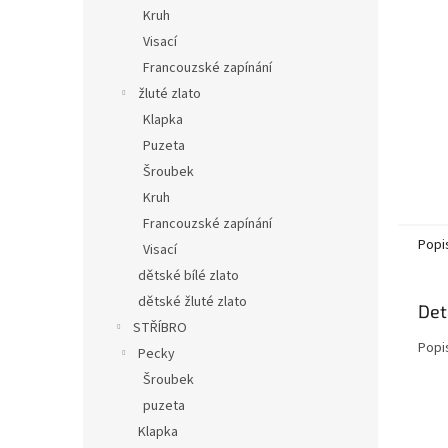
n
Kruh
e
Visací
l
Francouzské zapínání
žluté zlato
Klapka
Puzeta
Šroubek
Kruh
Francouzské zapínání
Popi
Visací
dětské bílé zlato
dětské žluté zlato
Det
STŘÍBRO
Popi
Pecky
Šroubek
puzeta
Klapka