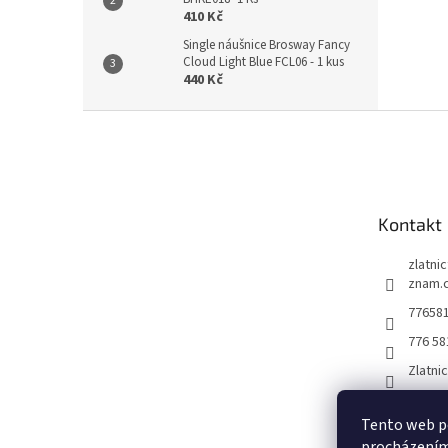
410 Kč
Single náušnice Brosway Fancy
Cloud Light Blue FCL06 - 1 kus
440 Kč
Z
á
p
a
t
Kontakt
í
zlatni
znam.
77658
776 58
Zlatni
Tento web po
procházením 