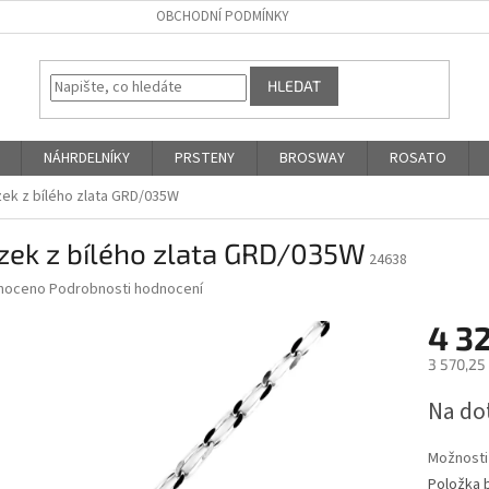
OBCHODNÍ PODMÍNKY
HLEDAT
NÁHRDELNÍKY
PRSTENY
BROSWAY
ROSATO
zek z bílého zlata GRD/035W
zek z bílého zlata GRD/035W
24638
né
noceno
Podrobnosti hodnocení
ní
4 3
u
3 570,25
Měrná
Na do
cena:
ek.
Možnosti
Položka 