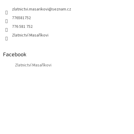
t
zlatnictvi.masarikovi
@
seznam.cz
í
776581752
776 581 752
Zlatnictví Masaříkovi
Facebook
Zlatnictví Masaříkovi