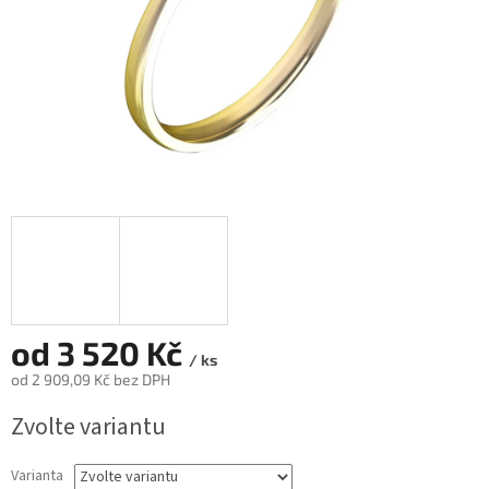
od
3 520 Kč
/ ks
od
2 909,09 Kč
bez DPH
Měrná
Zvolte variantu
cena:
Varianta