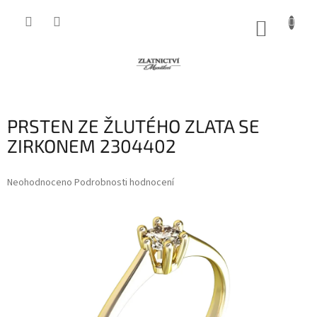
Přejít
na
NÁKUP
obsah
KOŠÍK
PRSTEN ZE ŽLUTÉHO ZLATA SE
ZIRKONEM 2304402
Průměrné
Neohodnoceno
Podrobnosti hodnocení
hodnocení
produktu
je
0,0
z
5
hvězdiček.