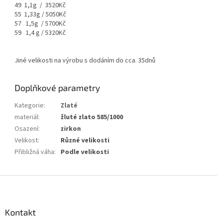
49 1,1g / 3520Kč
55 1,33g / 5050Kč
57 1,5g / 5700Kč
59 1,4 g / 5320Kč
Jiné velikosti na výrobu s dodáním do cca. 35dnů
Doplňkové parametry
Kategorie
:
Zlaté
materiál
:
žluté zlato 585/1000
Osazení
:
zirkon
Velikost
:
Různé velikosti
Přibližná váha
:
Podle velikosti
Z
á
p
a
Kontakt