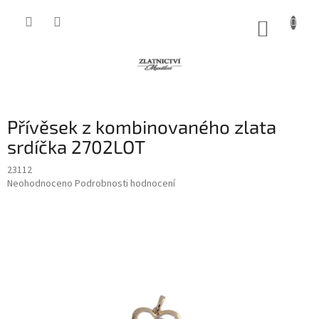
Přejít
na
NÁKUP
obsah
KOŠÍK
Přívěsek z kombinovaného zlata
srdíčka 2702LOT
23112
Průměrné
Neohodnoceno
Podrobnosti hodnocení
hodnocení
produktu
je
0,0
z
5
hvězdiček.