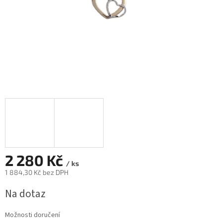
2 280 Kč
/ ks
1 884,30 Kč bez DPH
Měrná
Na dotaz
cena:
Možnosti doručení