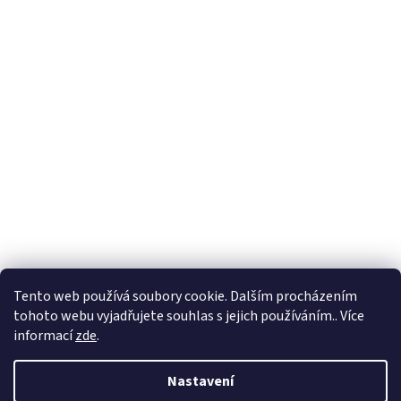
Formuláře
Tento web používá soubory cookie. Dalším procházením
tohoto webu vyjadřujete souhlas s jejich používáním.. Více
informací
zde
.
Vytvořil Shoptet
Nastavení