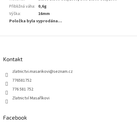
Přibližná váha
:
0,6g
Výška
:
16mm
Položka byla vyprodána…
Z
á
p
a
Kontakt
t
zlatnictvi.masarikovi
@
seznam.cz
í
776581752
776 581 752
Zlatnictví Masaříkovi
Facebook