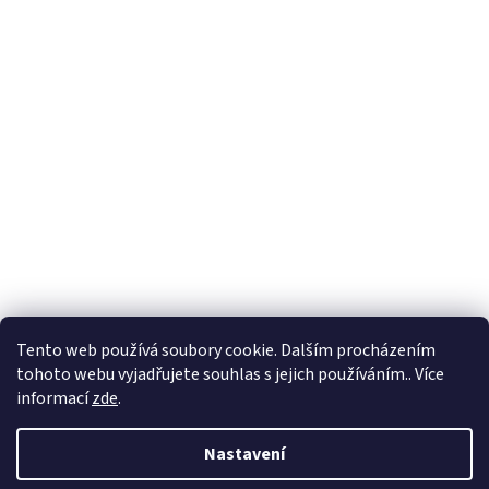
Formuláře
Tento web používá soubory cookie. Dalším procházením
tohoto webu vyjadřujete souhlas s jejich používáním.. Více
informací
zde
.
Vytvořil Shoptet
Nastavení