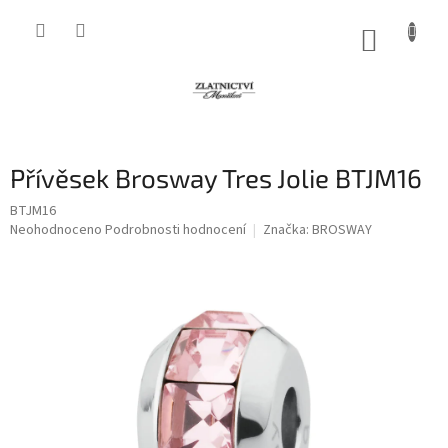
Přejít
na
NÁKUP
obsah
KOŠÍK
Přívěsek Brosway Tres Jolie BTJM16
BTJM16
Průměrné
Neohodnoceno
Podrobnosti hodnocení
Značka:
BROSWAY
hodnocení
produktu
je
0,0
z
5
hvězdiček.