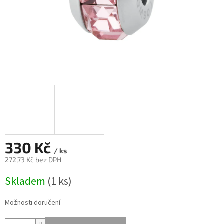
330 Kč
/ ks
272,73 Kč bez DPH
Měrná
Skladem
(
1 ks
)
cena:
Možnosti doručení