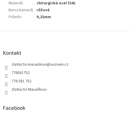
Materiál
:
chirurgická ocel 316L
Barva kamenů
:
růžová
Průměr
:
9,21mm
Z
á
p
a
Kontakt
t
zlatnictvi.masarikovi
@
seznam.cz
í
776581752
776 581 752
Zlatnictví Masaříkovi
Facebook