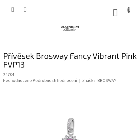
Přejít
na
NÁKUP
obsah
KOŠÍK
Přívěsek Brosway Fancy Vibrant Pink
FVP13
24784
Průměrné
Neohodnoceno
Podrobnosti hodnocení
Značka:
BROSWAY
hodnocení
produktu
je
0,0
z
5
hvězdiček.