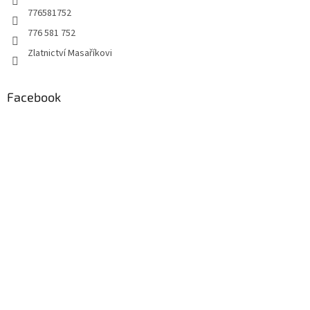
776581752
776 581 752
Zlatnictví Masaříkovi
Facebook