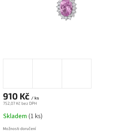
910 Kč
/ ks
752,07 Kč bez DPH
Měrná
Skladem
(
1 ks
)
cena:
Možnosti doručení