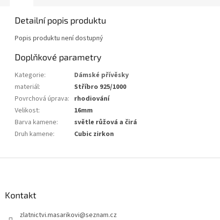
Detailní popis produktu
Popis produktu není dostupný
Doplňkové parametry
Kategorie
:
Dámské přívěsky
materiál
:
Stříbro 925/1000
Povrchová úprava
:
rhodiování
Velikost
:
16mm
Barva kamene
:
světle růžová a čirá
Druh kamene
:
Cubic zirkon
Z
á
p
a
Kontakt
t
zlatnictvi.masarikovi
@
seznam.cz
í