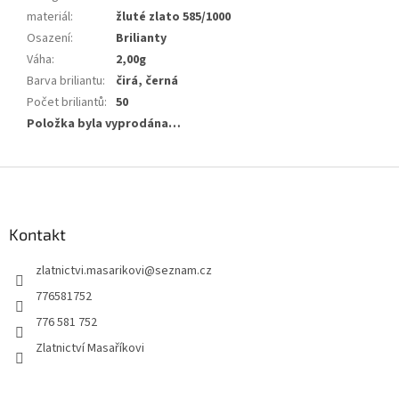
materiál
:
žluté zlato 585/1000
Osazení
:
Brilianty
Váha
:
2,00g
Barva briliantu
:
čirá, černá
Počet briliantů
:
50
Položka byla vyprodána…
Z
á
p
a
Kontakt
t
zlatnictvi.masarikovi
@
seznam.cz
í
776581752
776 581 752
Zlatnictví Masaříkovi