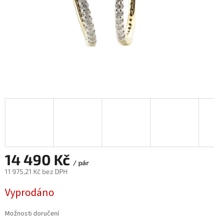
14 490 Kč
/ pár
11 975,21 Kč bez DPH
Měrná
Vyprodáno
cena:
Možnosti doručení