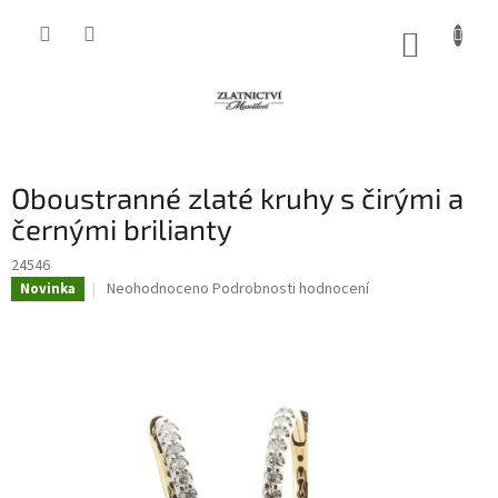
Přejít
na
NÁKUP
obsah
KOŠÍK
Oboustranné zlaté kruhy s čirými a
černými brilianty
24546
Průměrné
Neohodnoceno
Podrobnosti hodnocení
Novinka
hodnocení
produktu
je
0,0
z
5
hvězdiček.