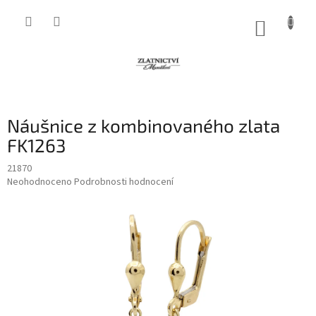
Přejít
na
NÁKUP
obsah
KOŠÍK
Náušnice z kombinovaného zlata
FK1263
21870
Průměrné
Neohodnoceno
Podrobnosti hodnocení
hodnocení
produktu
je
0,0
z
5
hvězdiček.