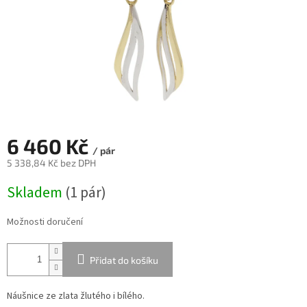
6 460 Kč
/ pár
5 338,84 Kč bez DPH
Měrná
Skladem
(
1 pár
)
cena:
Možnosti doručení
Přidat do košíku
Náušnice ze zlata žlutého i bílého.