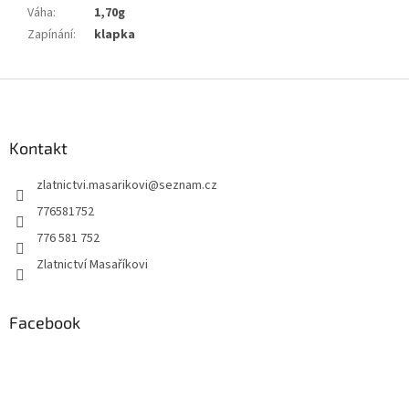
Váha
:
1,70g
Zapínání
:
klapka
Z
á
p
a
Kontakt
t
zlatnictvi.masarikovi
@
seznam.cz
í
776581752
776 581 752
Zlatnictví Masaříkovi
Facebook