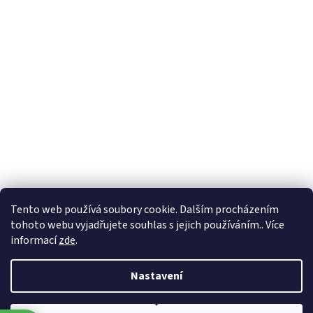
Formuláře
Tento web používá soubory cookie. Dalším procházením
tohoto webu vyjadřujete souhlas s jejich používáním.. Více
informací
zde
.
Vytvořil Shoptet
Nastavení
Copyright 2026
Zlatnictví Masaříkovi
. Všechna práva vyhrazena.