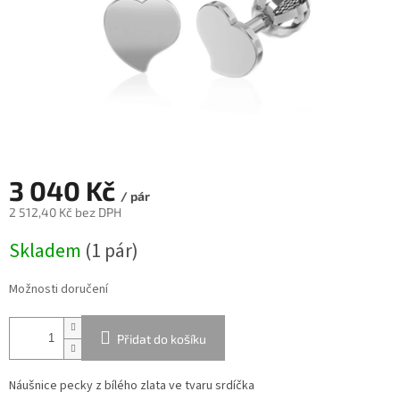
3 040 Kč
/ pár
2 512,40 Kč bez DPH
Měrná
Skladem
(
1 pár
)
cena:
Možnosti doručení
Přidat do košíku
Náušnice pecky z bílého zlata ve tvaru srdíčka