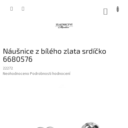
Přejít
na
NÁKUP
obsah
KOŠÍK
Náušnice z bílého zlata srdíčko
6680576
22272
Průměrné
Neohodnoceno
Podrobnosti hodnocení
hodnocení
produktu
je
0,0
z
5
hvězdiček.