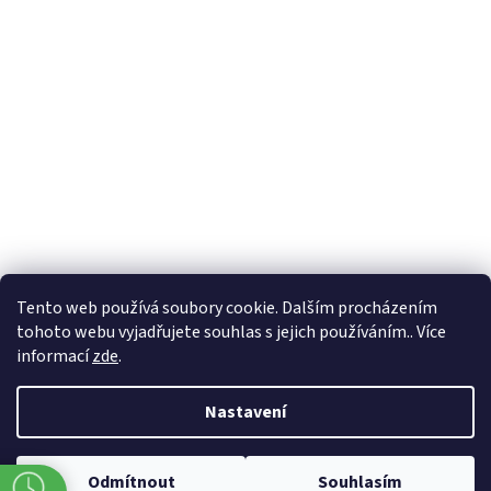
Formuláře
Tento web používá soubory cookie. Dalším procházením
tohoto webu vyjadřujete souhlas s jejich používáním.. Více
informací
zde
.
Vytvořil Shoptet
Nastavení
Copyright 2026
Zlatnictví Masaříkovi
. Všechna práva vyhrazena.
Odmítnout
Souhlasím
Upravit nastavení cookies