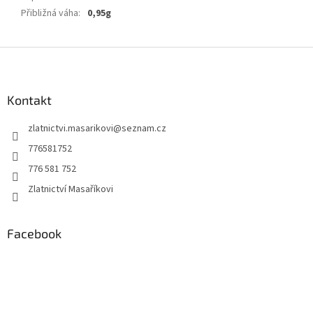
Přibližná váha
:
0,95g
Z
á
p
a
Kontakt
t
zlatnictvi.masarikovi
@
seznam.cz
í
776581752
776 581 752
Zlatnictví Masaříkovi
Facebook