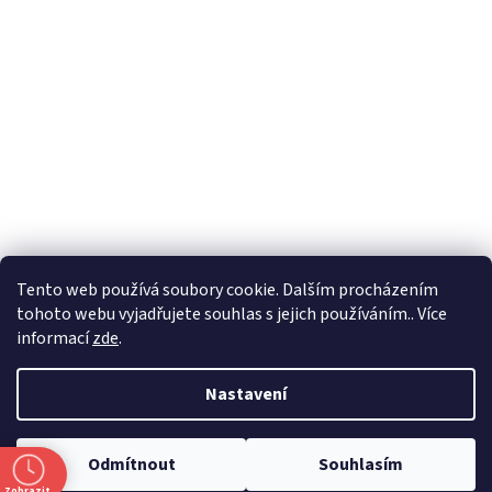
Formuláře
Tento web používá soubory cookie. Dalším procházením
tohoto webu vyjadřujete souhlas s jejich používáním.. Více
informací
zde
.
Vytvořil Shoptet
Nastavení
Copyright 2026
Zlatnictví Masaříkovi
. Všechna práva vyhrazena.
Odmítnout
Souhlasím
Upravit nastavení cookies
Zobrazit