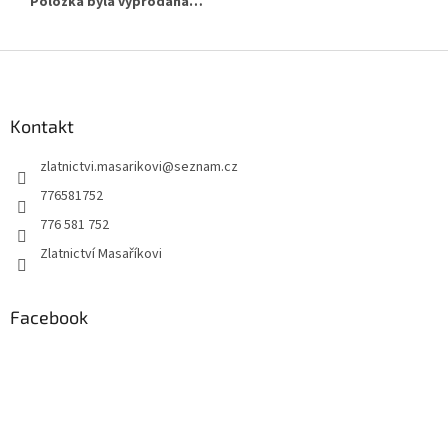
Položka byla vyprodána…
Z
á
p
a
Kontakt
t
zlatnictvi.masarikovi
@
seznam.cz
í
776581752
776 581 752
Zlatnictví Masaříkovi
Facebook