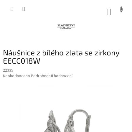
Přejít
na
NÁKUP
obsah
KOŠÍK
Náušnice z bílého zlata se zirkony
EECC018W
22335
Průměrné
Neohodnoceno
Podrobnosti hodnocení
hodnocení
produktu
je
0,0
z
5
hvězdiček.