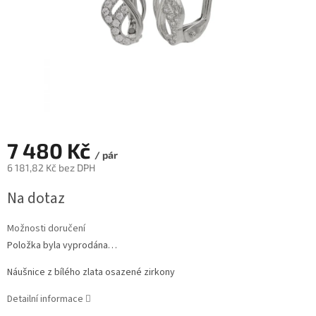
7 480 Kč
/ pár
6 181,82 Kč bez DPH
Měrná
Na dotaz
cena:
Možnosti doručení
Položka byla vyprodána…
Náušnice z bílého zlata osazené zirkony
Detailní informace