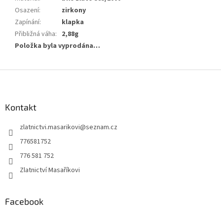
Osazení
:
zirkony
Zapínání
:
klapka
Přibližná váha
:
2,88g
Položka byla vyprodána…
Z
á
p
a
Kontakt
t
zlatnictvi.masarikovi
@
seznam.cz
í
776581752
776 581 752
Zlatnictví Masaříkovi
Facebook