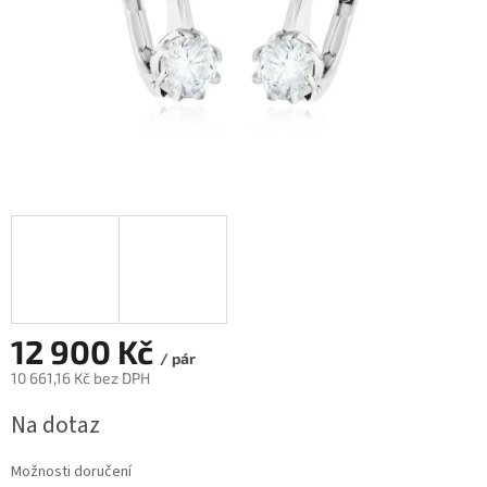
12 900 Kč
/ pár
10 661,16 Kč bez DPH
Měrná
Na dotaz
cena:
Možnosti doručení