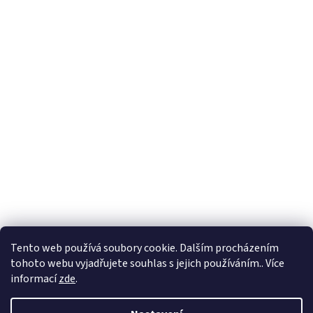
Formuláře
Tento web používá soubory cookie. Dalším procházením
tohoto webu vyjadřujete souhlas s jejich používáním.. Více
informací
zde
.
Vytvořil Shoptet