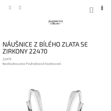
Přejít
na
NÁKUP
obsah
KOŠÍK
NÁUŠNICE Z BÍLÉHO ZLATA SE
ZIRKONY 22470
22470
Průměrné
Neohodnoceno
Podrobnosti hodnocení
hodnocení
produktu
je
0,0
z
5
hvězdiček.