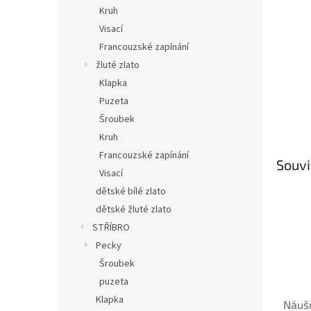
n
Kruh
e
Visací
l
Francouzské zapínání
žluté zlato
Klapka
Puzeta
Šroubek
Kruh
Francouzské zapínání
Souvi
Visací
dětské bílé zlato
dětské žluté zlato
STŘÍBRO
Pecky
Šroubek
puzeta
Klapka
Náušn