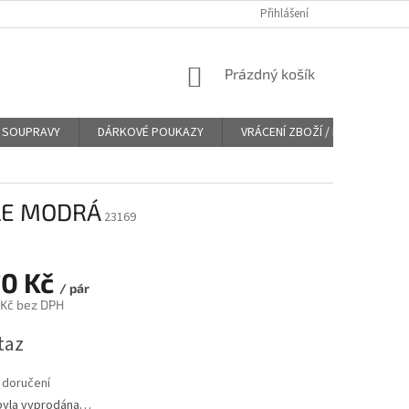
Přihlášení
NÁKUPNÍ
Prázdný košík
KOŠÍK
SOUPRAVY
DÁRKOVÉ POUKAZY
VRÁCENÍ ZBOŽÍ / REKLAMACE
TLE MODRÁ
23169
70 Kč
/ pár
 Kč bez DPH
taz
 doručení
byla vyprodána…