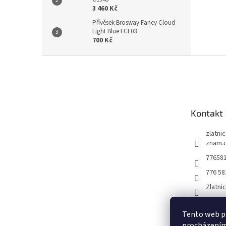
3 460 Kč
Přívěsek Brosway Fancy Cloud
Light Blue FCL03
700 Kč
Z
á
p
a
t
Kontakt
í
zlatni
znam.
77658
776 58
Zlatni
Tento web po
procházením 