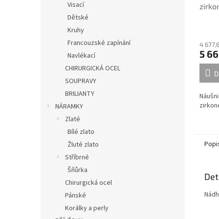
Visací
zirk
Dětské
Kruhy
Francouzské zapínání
4 677,
5 66
Navlékací
CHIRURGICKÁ OCEL
D
SOUPRAVY
BRILIANTY
Náušni
zirko
NÁRAMKY
Zlaté
Bílé zlato
Popi
Žluté zlato
Stříbrné
Šňůrka
Det
Chirurgická ocel
Nádh
Pánské
Korálky a perly