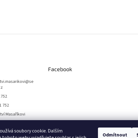
Facebook
ctvi.masarikovi
@
se
cz
1752
1 752
ctví Masaříkovi
užívá soubory cookie. Dalším
Formuláře
Odmítnout
tohoto webu vyjadřujete souhlas s jejich