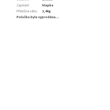
Zapínání
:
klapka
Přibližná váha
:
1,46g
Položka byla vyprodána…