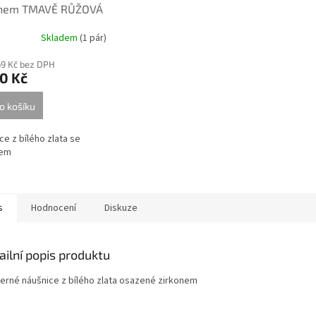
onem TMAVĚ RŮŽOVÁ
Skladem
(
1 pár
)
69 Kč bez DPH
0 Kč
o košíku
ce z bílého zlata se
nem
s
Hodnocení
Diskuze
ailní popis produktu
erné náušnice z bílého zlata osazené zirkonem