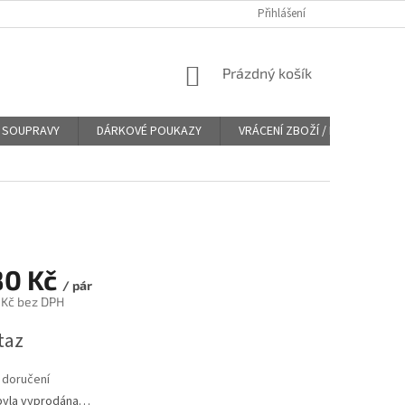
Přihlášení
NÁKUPNÍ
Prázdný košík
KOŠÍK
SOUPRAVY
DÁRKOVÉ POUKAZY
VRÁCENÍ ZBOŽÍ / REKLAMACE
80 Kč
/ pár
 Kč bez DPH
taz
 doručení
byla vyprodána…