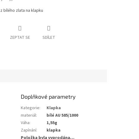
z bílého zlata na klapku
ZEPTAT SE
SDÍLET
Doplňkové parametry
Kategorie
:
Klapka
materiál
:
bílé AU 585/1000
Váha
:
1,55g
Zapínání
:
klapka
Položka byla vyprodána…