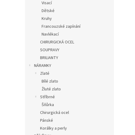
Visací
Dětské
Kruhy
Francouzské zapínání
Navlékací
CHIRURGICKÁ OCEL
SOUPRAVY
BRILIANTY
NÁRAMKY
Zlaté
Bílé zlato
Žluté zlato
Stříbrné
Šňůrka
Chirurgická ocel
Pánské
Korálky a perly