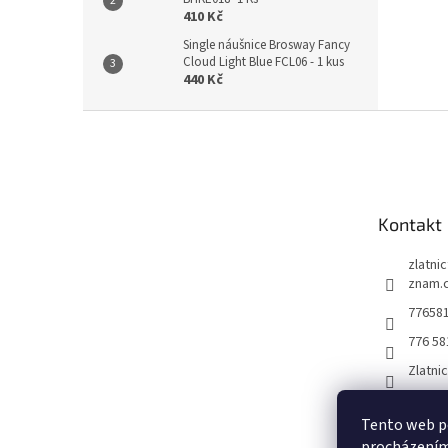
410 Kč
Single náušnice Brosway Fancy
Cloud Light Blue FCL06 - 1 kus
440 Kč
Z
á
p
a
t
Kontakt
í
zlatni
znam.
77658
776 58
Zlatni
Tento web po
procházením 