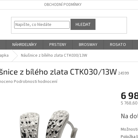
OBCHODNÍ PODMÍNKY
HLEDAT
NÁHRDELNÍKY
PRSTENY
BROSWAY
ROSATO
lapka
Náušnice z bílého zlata CTK030/13W
šnice z bílého zlata CTK030/13W
24599
né
noceno
Podrobnosti hodnocení
ní
6 9
u
5 768,60
Měrná
Na do
cena:
ek.
Možnosti
Položka 