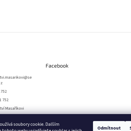
Facebook
ctvi.masarikovi
@
se
cz
1752
1 752
ctví Masaříkovi
užívá soubory cookie. Dalším
Formuláře
Odmítnout
tohoto webu vyjadřujete souhlas s jejich