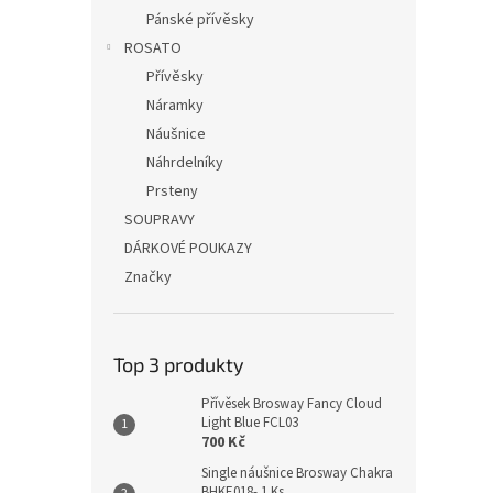
Pánské přívěsky
ROSATO
Přívěsky
Náramky
Náušnice
Náhrdelníky
Prsteny
SOUPRAVY
DÁRKOVÉ POUKAZY
Značky
Top 3 produkty
Přívěsek Brosway Fancy Cloud
Light Blue FCL03
700 Kč
Single náušnice Brosway Chakra
BHKE018- 1 Ks