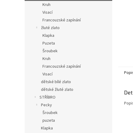
n
Kruh
e
Visací
l
Francouzské zapínání
žluté zlato
Klapka
Puzeta
Šroubek
Kruh
Francouzské zapínání
Popi
Visací
dětské bílé zlato
dětské žluté zlato
Det
STŘÍBRO
Popi
Pecky
Šroubek
puzeta
Klapka