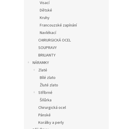
Visací
Dětské
Kruhy
Francouzské zapínání
Navlékací
CHIRURGICKÁ OCEL
SOUPRAVY
BRILIANTY
NÁRAMKY
Zlaté
Bílé zlato
Žluté zlato
Stříbrné
Šňůrka
Chirurgická ocel
Pánské
Korálky a perly