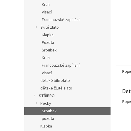
n
Kruh
e
Visací
l
Francouzské zapínání
žluté zlato
Klapka
Puzeta
Šroubek
Kruh
Francouzské zapínání
Popi
Visací
dětské bílé zlato
dětské žluté zlato
Det
STŘÍBRO
Popi
Pecky
Šroubek
puzeta
Klapka