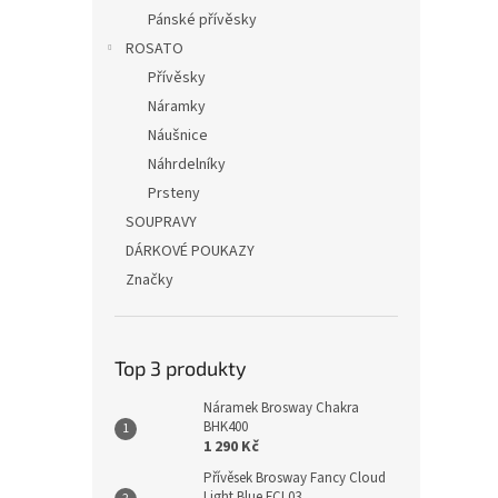
Pánské přívěsky
ROSATO
Přívěsky
Náramky
Náušnice
Náhrdelníky
Prsteny
SOUPRAVY
DÁRKOVÉ POUKAZY
Značky
Top 3 produkty
Náramek Brosway Chakra
BHK400
1 290 Kč
Přívěsek Brosway Fancy Cloud
Light Blue FCL03