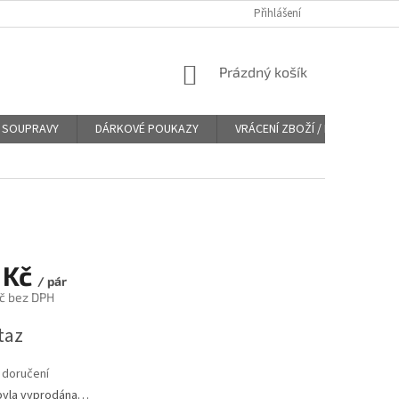
Přihlášení
NÁKUPNÍ
Prázdný košík
KOŠÍK
SOUPRAVY
DÁRKOVÉ POUKAZY
VRÁCENÍ ZBOŽÍ / REKLAMACE
 Kč
/ pár
č bez DPH
taz
 doručení
byla vyprodána…