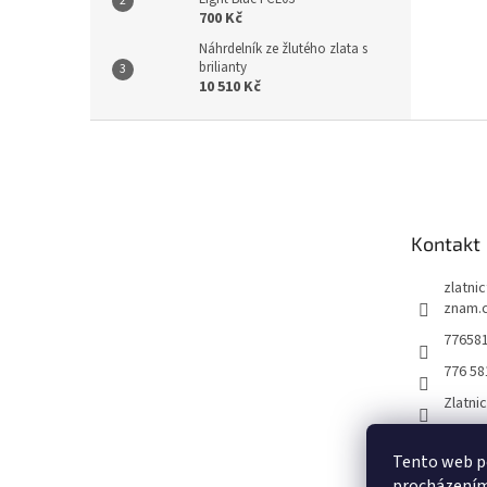
700 Kč
Náhrdelník ze žlutého zlata s
brilianty
10 510 Kč
Z
á
p
a
t
Kontakt
í
zlatni
znam.
77658
776 58
Zlatni
Tento web po
procházením 