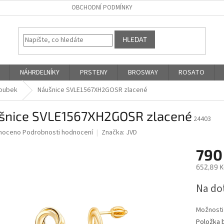
OBCHODNÍ PODMÍNKY
HLEDAT
NÁHRDELNÍKY
PRSTENY
BROSWAY
ROSATO
oubek
Náušnice SVLE1567XH2GOSR zlacené
šnice SVLE1567XH2GOSR zlacené
24403
né
noceno
Podrobnosti hodnocení
Značka:
JVD
ní
790
u
652,89 K
Měrná
Na do
cena:
ek.
Možnosti
Položka 