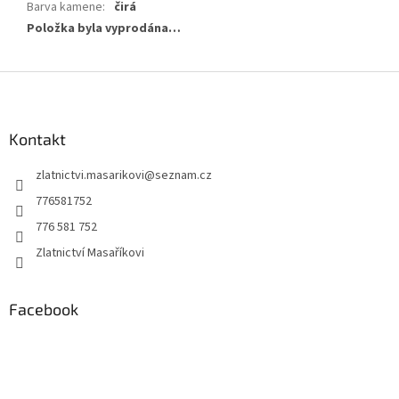
Barva kamene
:
čirá
Položka byla vyprodána…
Z
á
p
a
Kontakt
t
zlatnictvi.masarikovi
@
seznam.cz
í
776581752
776 581 752
Zlatnictví Masaříkovi
Facebook