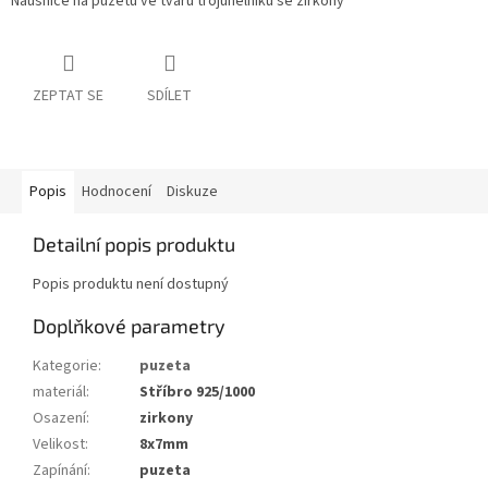
Náušnice na puzetu ve tvaru trojúhelníku se zirkony
ZEPTAT SE
SDÍLET
Popis
Hodnocení
Diskuze
Detailní popis produktu
Popis produktu není dostupný
Doplňkové parametry
Kategorie
:
puzeta
materiál
:
Stříbro 925/1000
Osazení
:
zirkony
Velikost
:
8x7mm
Zapínání
:
puzeta