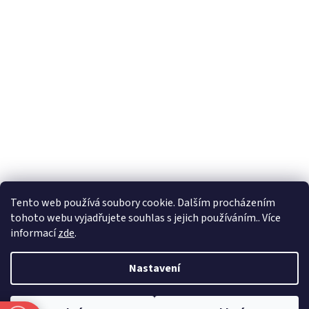
Formuláře
Tento web používá soubory cookie. Dalším procházením
tohoto webu vyjadřujete souhlas s jejich používáním.. Více
informací
zde
.
Vytvořil Shoptet
Nastavení
Copyright 2026
Zlatnictví Masaříkovi
. Všechna práva vyhrazena.