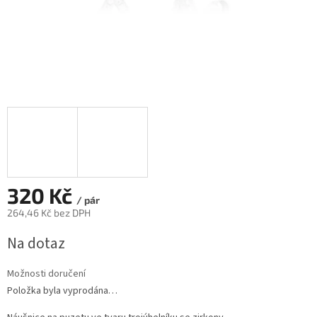
320 Kč
/ pár
264,46 Kč bez DPH
Měrná
Na dotaz
cena:
Možnosti doručení
Položka byla vyprodána…