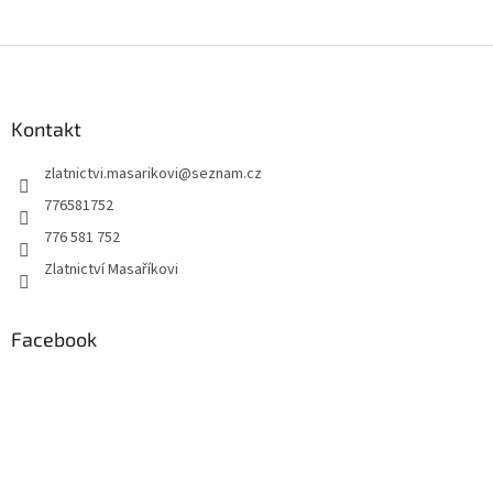
Z
á
p
a
Kontakt
t
zlatnictvi.masarikovi
@
seznam.cz
í
776581752
776 581 752
Zlatnictví Masaříkovi
Facebook