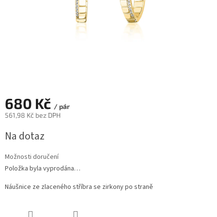
680 Kč
/ pár
561,98 Kč bez DPH
Měrná
Na dotaz
cena:
Možnosti doručení
Položka byla vyprodána…
Náušnice ze zlaceného stříbra se zirkony po straně