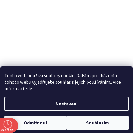
Formuláře
Tento web používá soubory cookie. Dalším procházením
tohoto webu vyjadřujete souhlas s jejich používáním.. Více
informací
zde
.
Vytvořil Shoptet
Nastavení
Copyright 2026
Zlatnictví Masaříkovi
. Všechna práva vyhrazena.
Odmítnout
Souhlasím
Upravit nastavení cookies
Zobrazit