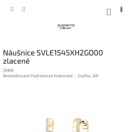
Přejít
na
NÁKUP
obsah
KOŠÍK
Náušnice SVLE1545XH2GO00
zlacené
24406
Průměrné
Neohodnoceno
Podrobnosti hodnocení
Značka:
JVD
hodnocení
produktu
je
0,0
z
5
hvězdiček.