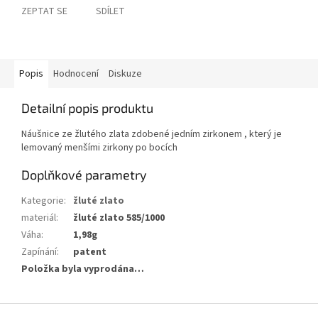
ZEPTAT SE
SDÍLET
Popis
Hodnocení
Diskuze
Detailní popis produktu
Náušnice ze žlutého zlata zdobené jedním zirkonem , který je
lemovaný menšími zirkony po bocích
Doplňkové parametry
Kategorie
:
žluté zlato
materiál
:
žluté zlato 585/1000
Váha
:
1,98g
Zapínání
:
patent
Položka byla vyprodána…
Z