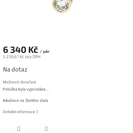
6 340 Kč
/ pár
5 239,67 Kč bez DPH
Měrná
Na dotaz
cena:
Možnosti doručení
Položka byla vyprodána…
Náušnice ze žlutého zlata
Detailní informace