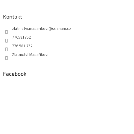
á
p
a
Kontakt
t
zlatnictvi.masarikovi
@
seznam.cz
í
776581752
776 581 752
Zlatnictví Masaříkovi
Facebook