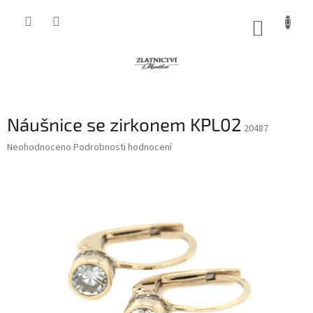
Přejít
na
NÁKUP
obsah
KOŠÍK
Náušnice se zirkonem KPL02
20487
Průměrné
Neohodnoceno
Podrobnosti hodnocení
hodnocení
produktu
je
0,0
z
5
hvězdiček.