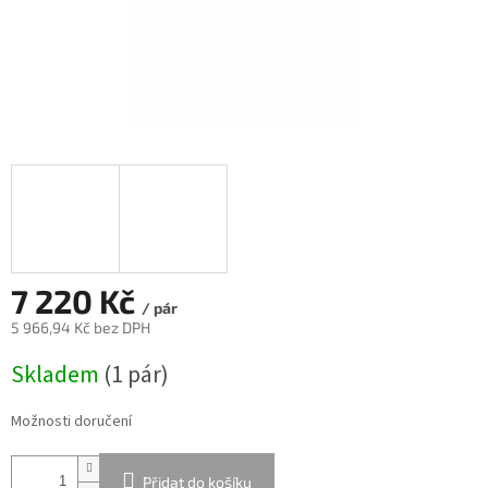
7 220 Kč
/ pár
5 966,94 Kč bez DPH
Měrná
Skladem
(
1 pár
)
cena:
Možnosti doručení
Přidat do košíku