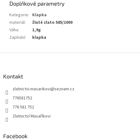
Doplňkové parametry
Kategorie
:
Klapka
materiál
:
žluté zlato 585/1000
Váha
:
1,9g
Zapínání
:
klapka
Z
á
p
a
Kontakt
t
zlatnictvi.masarikovi
@
seznam.cz
í
776581752
776 581 752
Zlatnictví Masaříkovi
Facebook