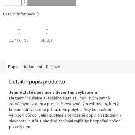
Detailní informace
ZEPTAT SE
SDÍLET
Popis
Hodnocení
Diskuze
Detailní popis produktu
Jemné zlaté náušnice s decentním výbrusem
Elegantní náušnice z lesklého zlata zaujmou svým jemně
zatočeným tvarem a precizně zvýrazněným výbrusem, který
krásně odráží světlo při každém pohybu. Díky kompaktní
velikosti působí velmi subtilně a přirozeně doplní každodenní i
slavnostní outfit. Pohodlné zapínání zajišťuje bezpečné nošení
po celý den