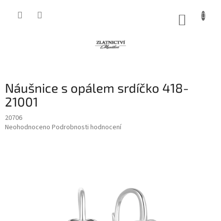
Přejít
na
NÁKUP
obsah
KOŠÍK
Náušnice s opálem srdíčko 418-
21001
20706
Průměrné
Neohodnoceno
Podrobnosti hodnocení
hodnocení
produktu
je
0,0
z
5
hvězdiček.