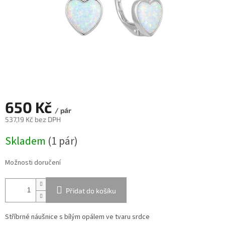
650 Kč
/ pár
537,19 Kč bez DPH
Měrná
Skladem
(
1 pár
)
cena:
Možnosti doručení
Přidat do košíku
Stříbrné náušnice s bílým opálem ve tvaru srdce