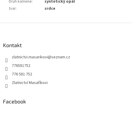
Druh kamene
:
syntetický opál
tvar
:
srdce
Z
á
p
a
Kontakt
t
zlatnictvi.masarikovi
@
seznam.cz
í
776581752
776 581 752
Zlatnictví Masaříkovi
Facebook