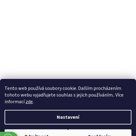
Formuláře
Tento web používá soubory cookie. Dalším procházením
tohoto webu vyjadřujete souhlas s jejich používáním.. Více
informací
zde
.
Vytvořil Shoptet
Nastavení
Copyright 2026
Zlatnictví Masaříkovi
. Všechna práva vyhrazena.