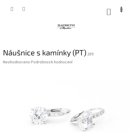
Přejít
na
NÁKUP
obsah
KOŠÍK
Náušnice s kamínky (PT)
289
Průměrné
Neohodnoceno
Podrobnosti hodnocení
hodnocení
produktu
je
0,0
z
5
hvězdiček.