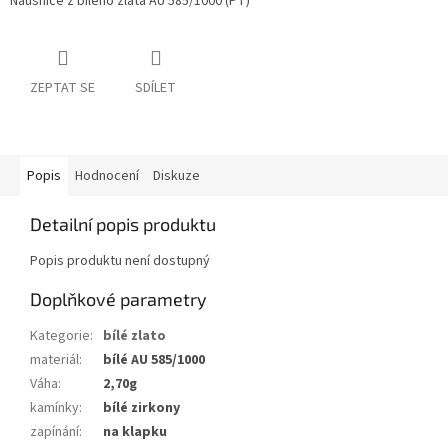
Náušnice z bílého zlata AU 585/1000 (PT)
ZEPTAT SE
SDÍLET
Popis
Hodnocení
Diskuze
Detailní popis produktu
Popis produktu není dostupný
Doplňkové parametry
Kategorie
:
bílé zlato
materiál
:
bílé AU 585/1000
Váha
:
2,70g
kamínky
:
bílé zirkony
zapínání
:
na klapku