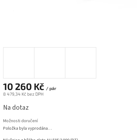
10 260 Kč
/ pár
8 479,34 Kč bez DPH
Měrná
Na dotaz
cena:
Možnosti doručení
Položka byla vyprodána…