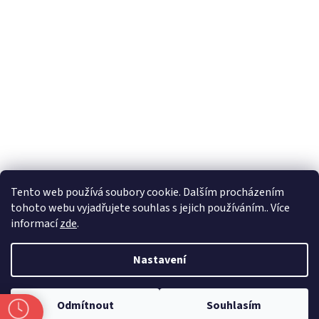
Formuláře
Tento web používá soubory cookie. Dalším procházením
tohoto webu vyjadřujete souhlas s jejich používáním.. Více
informací
zde
.
Vytvořil Shoptet
Nastavení
Copyright 2026
Zlatnictví Masaříkovi
. Všechna práva vyhrazena.
Odmítnout
Souhlasím
Upravit nastavení cookies