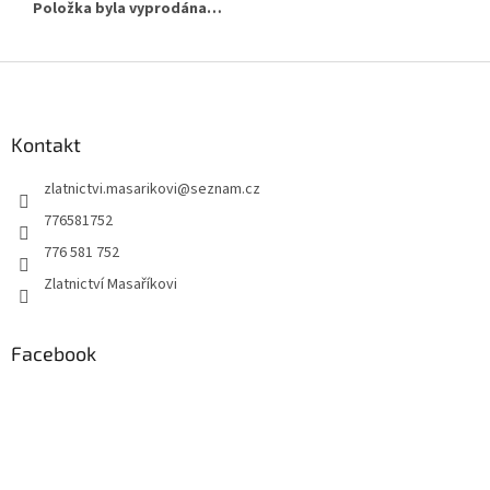
Položka byla vyprodána…
Z
á
p
a
Kontakt
t
zlatnictvi.masarikovi
@
seznam.cz
í
776581752
776 581 752
Zlatnictví Masaříkovi
Facebook